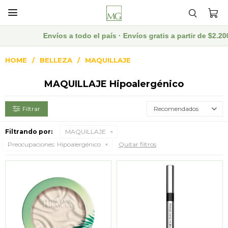

Envíos a todo el país · Envíos gratis a partir de $2.2
HOME
BELLEZA
MAQUILLAJE
MAQUILLAJE Hipoalergénico
Recomendados
Filtrando por:
MAQUILLAJE
Preocupaciones:
Hipoalergénico
Quitar filtros