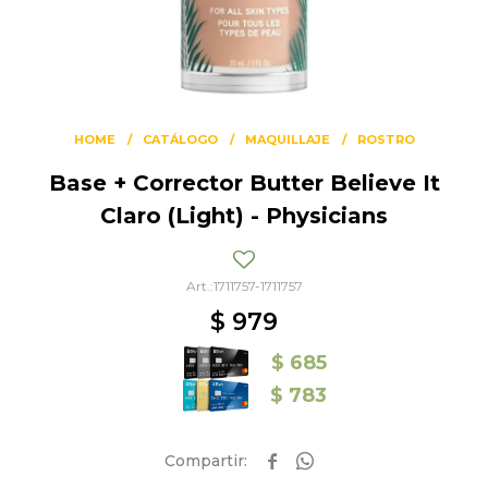
HOME
CATÁLOGO
MAQUILLAJE
ROSTRO
Base + Corrector Butter Believe It
Claro (Light) - Physicians
1711757-1711757
$
979
$
685
$
783

