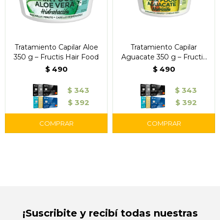
Tratamiento Capilar Aloe
Tratamiento Capilar
350 g – Fructis Hair Food
Aguacate 350 g – Fructis
Hair Food
$
490
$
490
$
343
$
343
$
392
$
392
¡Suscribite y recibí todas nuestras