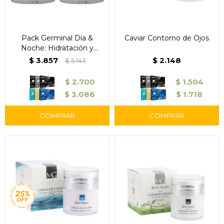
Pack Germinal Día &
Caviar Contorno de Ojos
Noche: Hidratación y
Renovación de la Piel
$
3.857
$
2.148
$
5.143
$
2.700
$
1.504
$
3.086
$
1.718