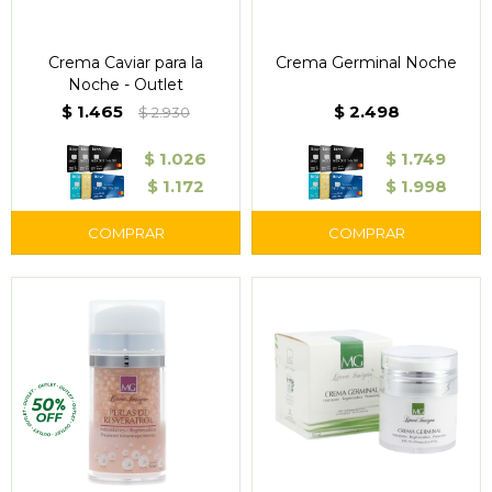
Crema Caviar para la
Crema Germinal Noche
Noche - Outlet
$
1.465
$
2.498
$
2.930
$
1.026
$
1.749
$
1.172
$
1.998