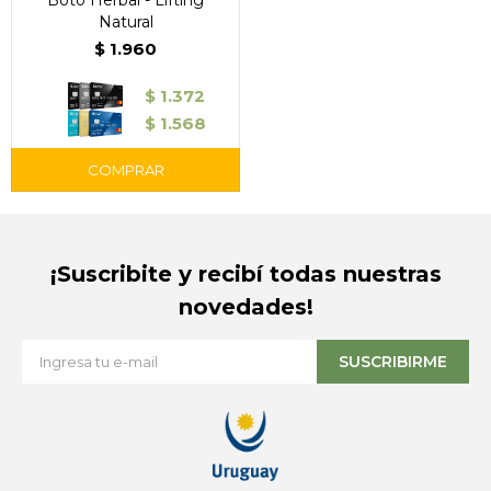
Boto Herbal - Lifting
Natural
$
1.960
$
1.372
$
1.568
¡Suscribite y recibí todas nuestras
novedades!
SUSCRIBIRME