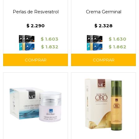
Perlas de Resveratrol
Crema Germinal
$
2.290
$
2.328
$
1.603
$
1.630
$
1.832
$
1.862