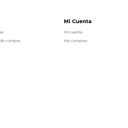
Mi Cuenta
ar
Mi cuenta
 de compra
Mis compras
oluciones
Mis direcciones
ecuentes
Wish List
Envíos gratis a partir de $2.200 en compras web.