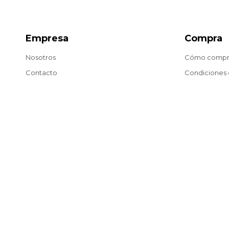
Empresa
Compra
Nosotros
Cómo compr
Contacto
Condiciones
Términos y condiciones
Envíos y dev
Puntos de venta
Preguntas fr
Trabaja con nosotros
Blog
© Copyright 2026 / Matías González