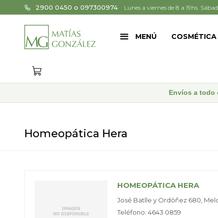
2900 0450 o 097300974
Lunes a viernes de 8 a 19hs. Sábad
MENÚ
COSMÉTICA
Envíos a todo 
Homeopática Hera
HOMEOPÁTICA HERA
José Batlle y Ordóñez 680, Melo
Teléfono: 4643 0859