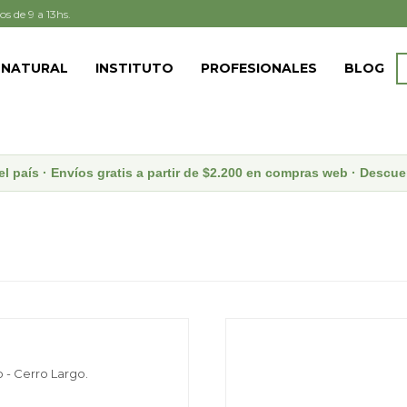
os de 9 a 13hs.
 NATURAL
INSTITUTO
PROFESIONALES
BLOG
el país · Envíos gratis a partir de $2.200 en compras web · Desc
 - Cerro Largo.