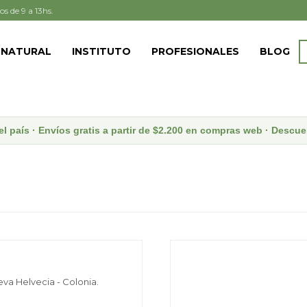
os de 9 a 13hs.
 NATURAL
INSTITUTO
PROFESIONALES
BLOG
el país · Envíos gratis a partir de $2.200 en compras web · Desc
eva Helvecia - Colonia.