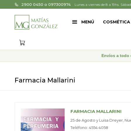
2900 0450 o 097300974
Lunes a viernes de 8 a 19hs. Sábad
MENÚ
COSMÉTICA
Envíos a todo 
Farmacia Mallarini
FARMACIA MALLARINI
25 de Agosto y Luisa Dreyer, Nu
Teléfono: 4554 4058