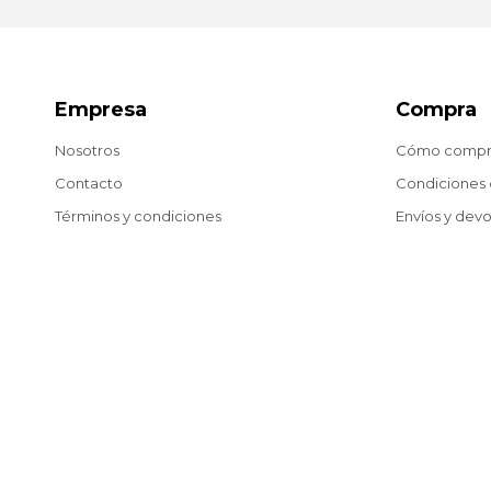
Empresa
Compra
Nosotros
Cómo compr
Contacto
Condiciones
Términos y condiciones
Envíos y dev
Puntos de venta
Preguntas fr
Trabaja con nosotros
Blog
© Copyright 2026 / Matías González