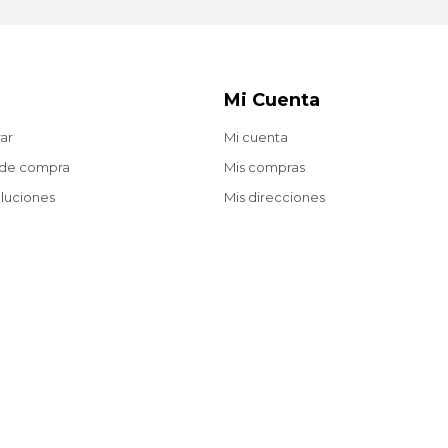
Mi Cuenta
ar
Mi cuenta
 de compra
Mis compras
oluciones
Mis direcciones
ecuentes
Wish List