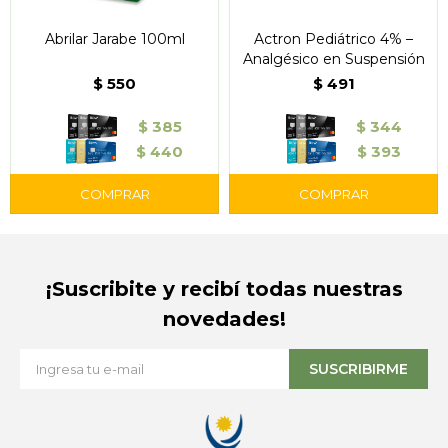
Abrilar Jarabe 100ml
Actron Pediátrico 4% –
Analgésico en Suspensión
$
550
$
491
$
385
$
344
$
440
$
393
¡Suscribite y recibí todas nuestras
novedades!
SUSCRIBIRME