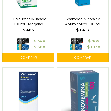
Di-Neumoaliv Jarabe
Shampoo Micoralex
100ml - Megalab
Antimicótico 100 ml
$
485
$
1.413
$
340
$
989
$
388
$
1.130