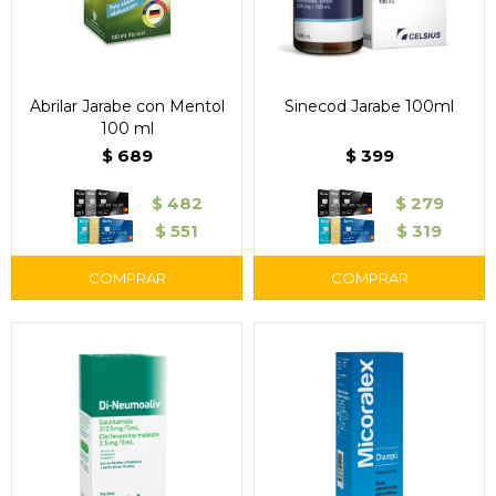
Abrilar Jarabe con Mentol
Sinecod Jarabe 100ml
100 ml
$
689
$
399
$
482
$
279
$
551
$
319