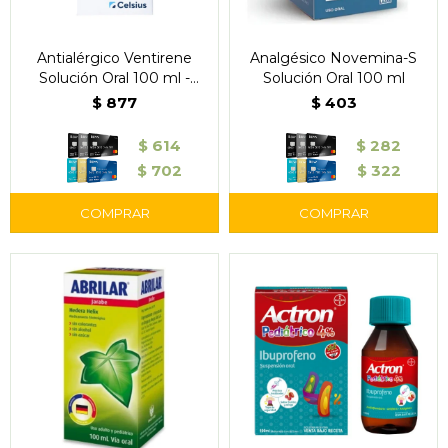
Antialérgico Ventirene
Analgésico Novemina-S
Solución Oral 100 ml -
Solución Oral 100 ml
Celsius
$
877
$
403
$
614
$
282
$
702
$
322