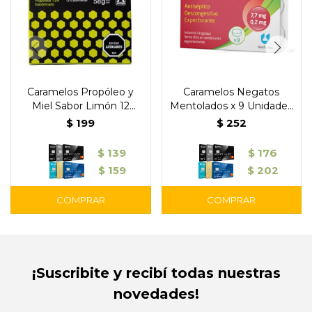
Caramelos Propóleo y
Caramelos Negatos
Miel Sabor Limón 12
Mentolados x 9 Unidades
Unidades - Apifort
- Urufarma
$
199
$
252
$
139
$
176
$
159
$
202
¡Suscribite y recibí todas nuestras
novedades!