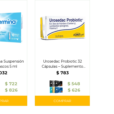
a Suspensión
Urosedac Probiotic 32
ascos 5 ml
Cápsulas – Suplemento
Probiótico
.032
$
783
$
722
$
548
$
826
$
626