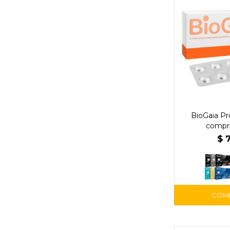
BioGaia Pr
compr
$