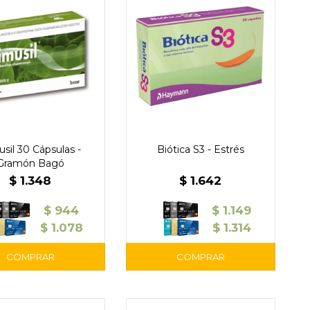
sil 30 Cápsulas -
Biótica S3 - Estrés
Gramón Bagó
$
1.348
$
1.642
$
944
$
1.149
$
1.078
$
1.314