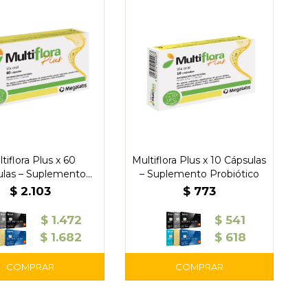
tiflora Plus x 60
Multiflora Plus x 10 Cápsulas
ulas – Suplemento
– Suplemento Probiótico
Probiótico
$
2.103
$
773
$
1.472
$
541
$
1.682
$
618