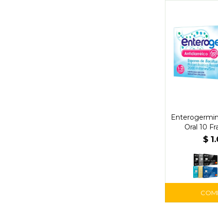
Enterogermin
Oral 10 Fr
$
1