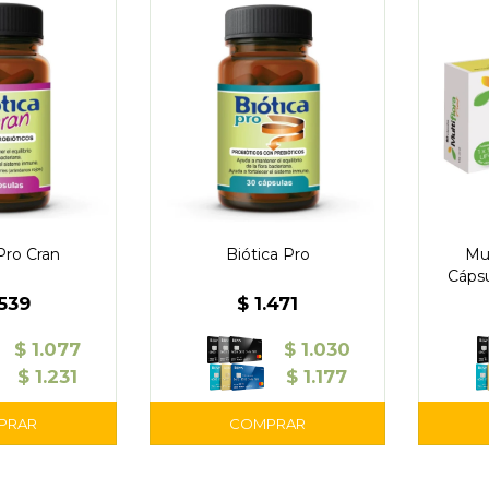
Pro Cran
Biótica Pro
Mul
Cáps
.539
$
1.471
$
1.077
$
1.030
$
1.231
$
1.177