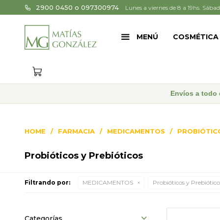
2900 0450 o 097300974
Lunes a viernes de 8 a 19hs. Sábad
MENÚ
COSMÉTICA
Envíos a todo 
HOME
FARMACIA
MEDICAMENTOS
PROBIÓTIC
Probióticos y Prebióticos
Filtrando por:
MEDICAMENTOS
Probióticos y Prebiótico
Categorías