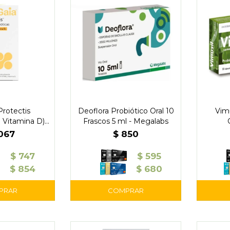
Protectis
Deoflora Probiótico Oral 10
Vimu
+ Vitamina D)
Frascos 5 ml - Megalabs
 5 ml
.067
$
850
$
747
$
595
$
854
$
680