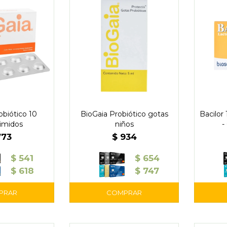
obiótico 10
BioGaia Probiótico gotas
Bacilor
imidos
niños
-
773
$
934
$
541
$
654
$
618
$
747