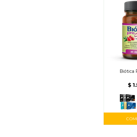
Biótica 
$
1