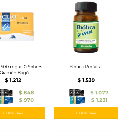
 1500 mg x 10 Sobres
Biótica Pro Vital
 Gramón Bagó
$
1.212
$
1.539
$
848
$
1.077
$
970
$
1.231