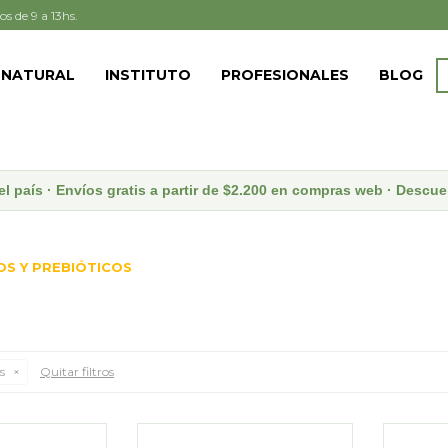
os de 9 a 13hs.
 NATURAL
INSTITUTO
PROFESIONALES
BLOG
el país · Envíos gratis a partir de $2.200 en compras web · Desc
OS Y PREBIÓTICOS
s
Quitar filtros