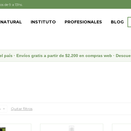
os de 9 a 13hs.
 NATURAL
INSTITUTO
PROFESIONALES
BLOG
el país · Envíos gratis a partir de $2.200 en compras web · Desc
a
Quitar filtros