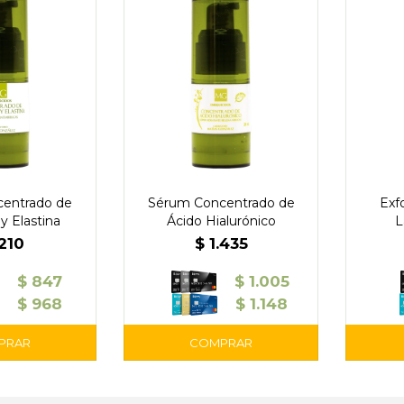
entrado de
Sérum Concentrado de
Exf
y Elastina
Ácido Hialurónico
L
.210
$
1.435
$
847
$
1.005
$
968
$
1.148