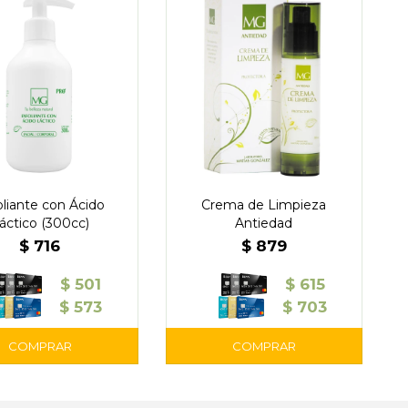
oliante con Ácido
Crema de Limpieza
áctico (300cc)
Antiedad
$
716
$
879
$
501
$
615
$
573
$
703