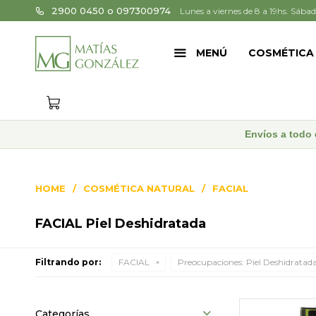
2900 0450 o 097300974
Lunes a viernes de 8 a 19hs. Sábad
MENÚ
COSMÉTICA
Envíos a todo 
HOME
COSMÉTICA NATURAL
FACIAL
FACIAL Piel Deshidratada
Filtrando por:
FACIAL
Preocupaciones:
Piel Deshidratad
Categorías