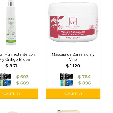
ón Humectante con
Máscara de Zarzamora y
 A y Ginkgo Biloba
Vino
$
861
$
1.120
$
603
$
784
$
689
$
896