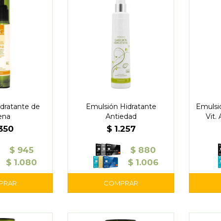
dratante de
Emulsión Hidratante
Emulsi
ena
Antiedad
Vit.
.350
$
1.257
$
945
$
880
$
1.080
$
1.006