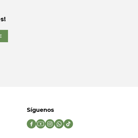
s!
E
Síguenos




