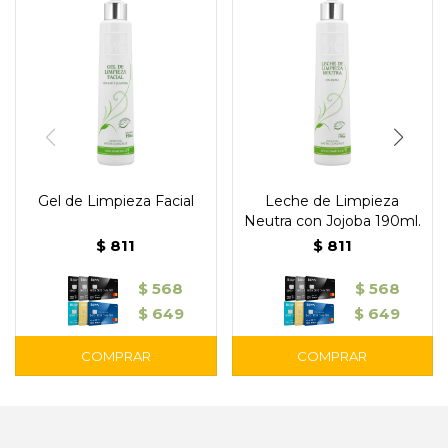
Gel de Limpieza Facial
Leche de Limpieza
Neutra con Jojoba 190ml.
$
811
$
811
$
568
$
568
$
649
$
649