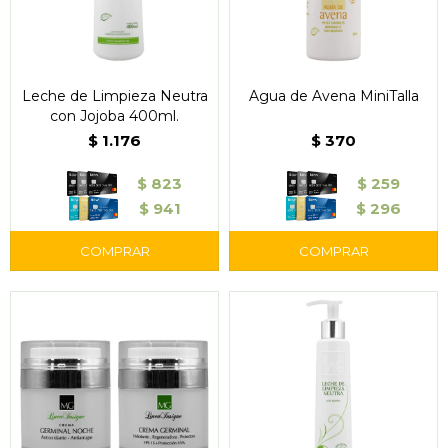
Leche de Limpieza Neutra
Agua de Avena MiniTalla
con Jojoba 400ml.
$
1.176
$
370
$
823
$
259
$
941
$
296