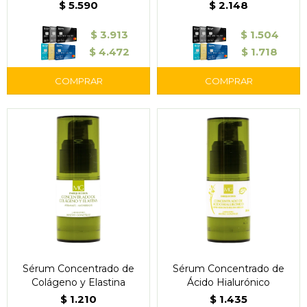
$
5.590
$
2.148
$
3.913
$
1.504
$
4.472
$
1.718
Sérum Concentrado de
Sérum Concentrado de
Colágeno y Elastina
Ácido Hialurónico
$
1.210
$
1.435