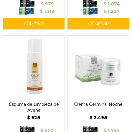
$
979
$
1.074
$
1.118
$
1.227
Espuma de Limpieza de
Crema Germinal Noche
Avena
$
928
$
2.498
$
650
$
1.749