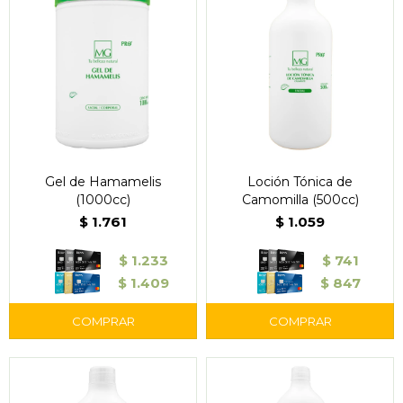
Gel de Hamamelis
Loción Tónica de
(1000cc)
Camomilla (500cc)
$
1.761
$
1.059
$
1.233
$
741
$
1.409
$
847