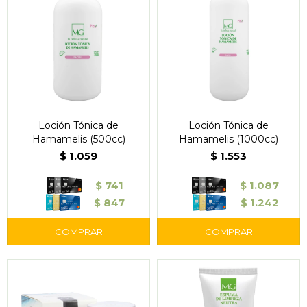
Loción Tónica de
Loción Tónica de
Hamamelis (500cc)
Hamamelis (1000cc)
$
1.059
$
1.553
$
741
$
1.087
$
847
$
1.242