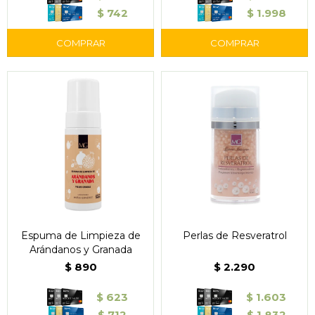
$
742
$
1.998
Espuma de Limpieza de
Perlas de Resveratrol
Arándanos y Granada
$
890
$
2.290
$
623
$
1.603
$
712
$
1.832