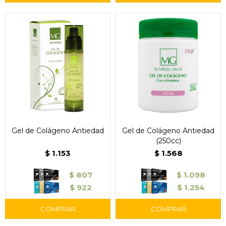
Gel de Colágeno Antiedad
Gel de Colágeno Antiedad
(250cc)
$
1.153
$
1.568
$
807
$
1.098
$
922
$
1.254