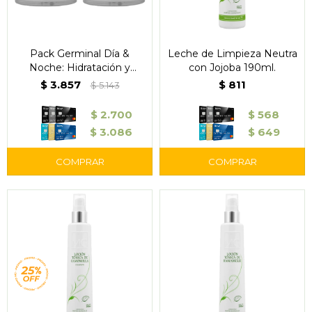
Pack Germinal Día &
Leche de Limpieza Neutra
Noche: Hidratación y
con Jojoba 190ml.
Renovación de la Piel
$
3.857
$
811
$
5.143
$
2.700
$
568
$
3.086
$
649