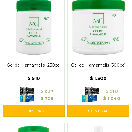
Gel de Hamamelis (250cc)
Gel de Hamamelis (500cc)
$
910
$
1.300
$
637
$
910
$
728
$
1.040