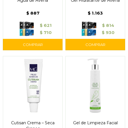
Agua de Avena
Gel Hidratante de Avena
$
887
$
1.163
$
621
$
814
$
710
$
930
Cutisan Crema – Seca
Gel de Limpieza Facial