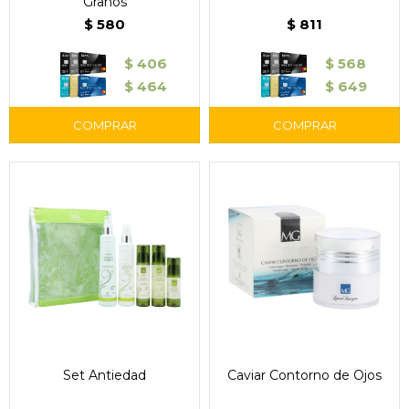
Granos
$
580
$
811
$
406
$
568
$
464
$
649
Set Antiedad
Caviar Contorno de Ojos