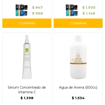
$
847
$
1.005
$
968
$
1.148
Sérum Concentrado de
Agua de Avena (500cc)
Vitamina C
$
1.398
$
1.534