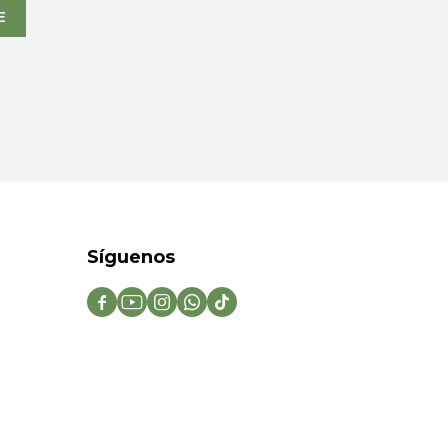
E
Síguenos




