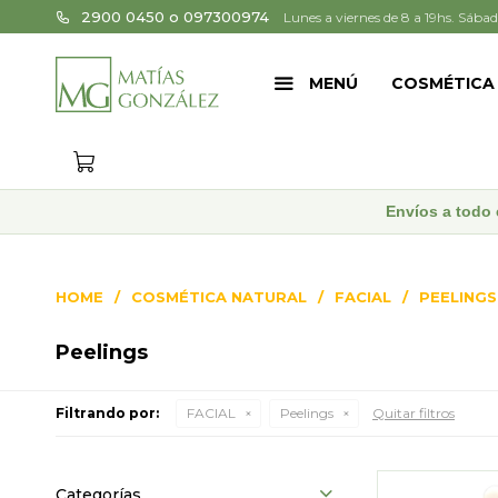
2900 0450 o 097300974
Lunes a viernes de 8 a 19hs. Sábad
MENÚ
COSMÉTICA
Envíos a todo 
HOME
COSMÉTICA NATURAL
FACIAL
PEELINGS
Peelings
Filtrando por:
FACIAL
Peelings
Quitar filtros
Categorías