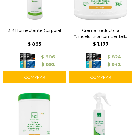
3R Humectante Corporal
Crema Reductora
Anticelulítica con Centella
Asiática y Ginkgo Biloba
$
865
$
1.177
(500cc)
$
606
$
824
$
692
$
942