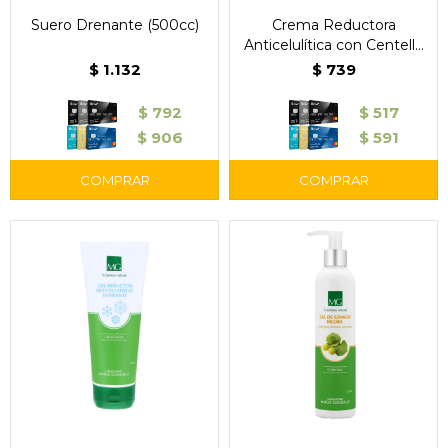
Suero Drenante (500cc)
Crema Reductora
Anticelulítica con Centella
Asiática y Ginkgo Biloba
$
1.132
$
739
$
792
$
517
$
906
$
591