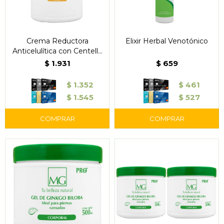
Crema Reductora
Elixir Herbal Venotónico
Anticelulítica con Centella
Asiática y Ginkgo Biloba
$
1.931
$
659
(1000cc)
$
1.352
$
461
$
1.545
$
527