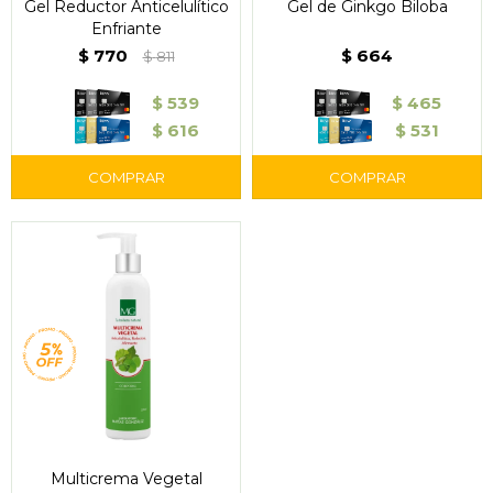
Gel Reductor Anticelulítico
Gel de Ginkgo Biloba
Enfriante
$
770
$
664
$
811
$
539
$
465
$
616
$
531
Multicrema Vegetal