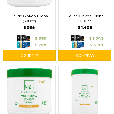
Gel de Ginkgo Biloba
Gel de Ginkgo Biloba
(500cc)
(1000cc)
$
998
$
1.498
$
699
$
1.049
$
798
$
1.198