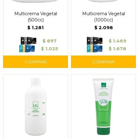
Multicrema Vegetal
Multicrema Vegetal
(500cc)
(1000cc)
$
1.281
$
2.098
$
897
$
1.469
$
1.025
$
1.678