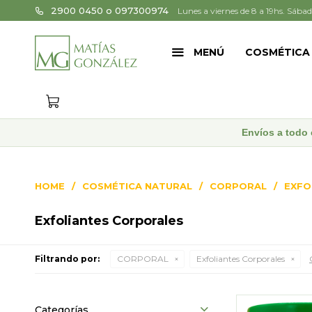
2900 0450 o 097300974
Lunes a viernes de 8 a 19hs. Sábad
MENÚ
COSMÉTICA
Envíos a todo 
HOME
COSMÉTICA NATURAL
CORPORAL
EXFO
Exfoliantes Corporales
Filtrando por:
CORPORAL
Exfoliantes Corporales
Categorías