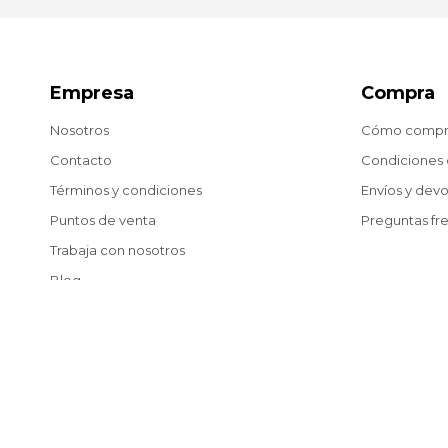
Empresa
Compra
Nosotros
Cómo compr
Contacto
Condiciones
Términos y condiciones
Envíos y dev
Puntos de venta
Preguntas fr
Trabaja con nosotros
Blog
© Copyright 2026 / Matías González