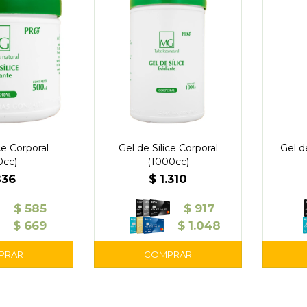
ce Corporal
Gel de Sílice Corporal
Gel de
0cc)
(1000cc)
836
$
1.310
$
585
$
917
$
669
$
1.048