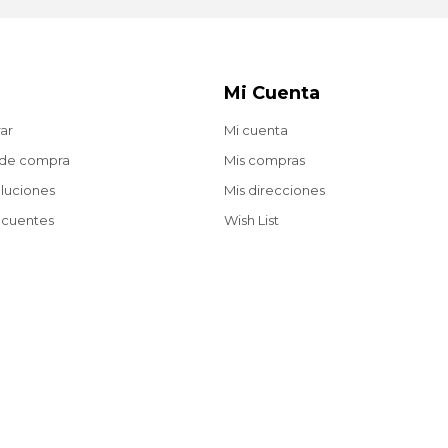
Mi Cuenta
ar
Mi cuenta
 de compra
Mis compras
oluciones
Mis direcciones
ecuentes
Wish List
Envíos gratis a partir de $2.200 en compras web.