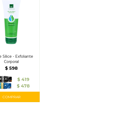
 Sílice - Exfoliante
Corporal
$
598
$
419
$
478