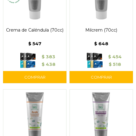
Crema de Caléndula (70cc)
Milcrem (70cc)
$
547
$
648
$
383
$
454
$
438
$
518