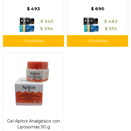
$
493
$
690
$
345
$
483
$
394
$
552
Gel Apitox Analgésico con
Liposomas 30 g