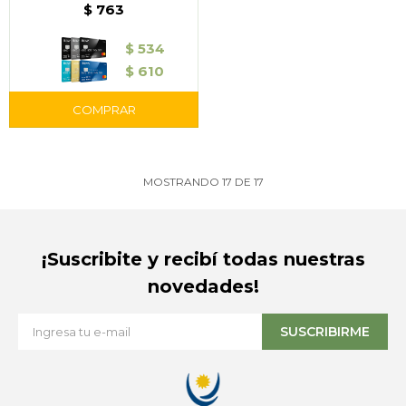
$
763
$
534
$
610
MOSTRANDO
17
DE
17
¡Suscribite y recibí todas nuestras
novedades!
SUSCRIBIRME