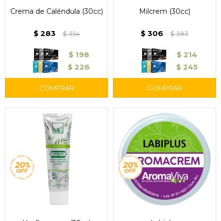
Crema de Caléndula (30cc)
Milcrem (30cc)
$
283
$
306
$
354
$
383
$
198
$
214
$
226
$
245