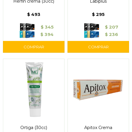
Herfín crema (30cc)
Labiplus
$
493
$
295
$
345
$
207
$
394
$
236
Ortiga (30cc)
Apitox Crema