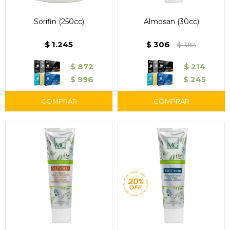
Sorifin (250cc)
Almosan (30cc)
$
1.245
$
306
$
383
$
872
$
214
$
996
$
245