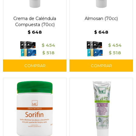
Crema de Caléndula
Almosan (70cc)
Compuesta (70cc)
$
648
$
648
$
454
$
454
$
518
$
518