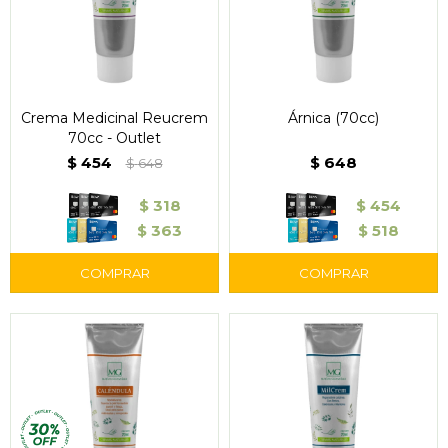
Crema Medicinal Reucrem
Árnica (70cc)
70cc - Outlet
$
454
$
648
$
648
$
318
$
454
$
363
$
518