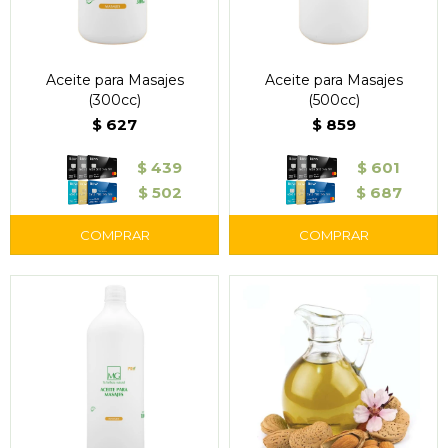
Aceite para Masajes
Aceite para Masajes
(300cc)
(500cc)
$
627
$
859
$
439
$
601
$
502
$
687