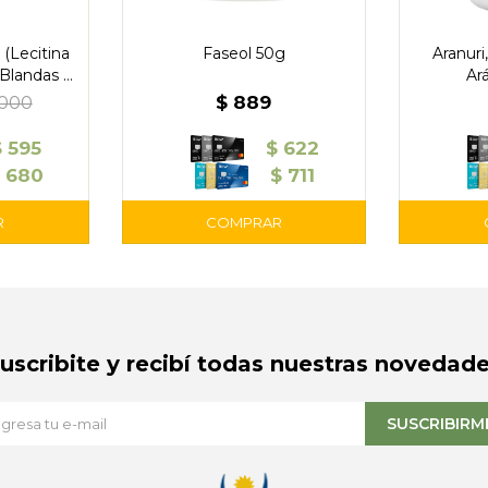
 (Lecitina
Faseol 50g
Aranur
 Blandas -
Ar
$
889
.000
$
595
$
622
680
$
711
Suscribite y recibí todas nuestras novedade
SUSCRIBIRM