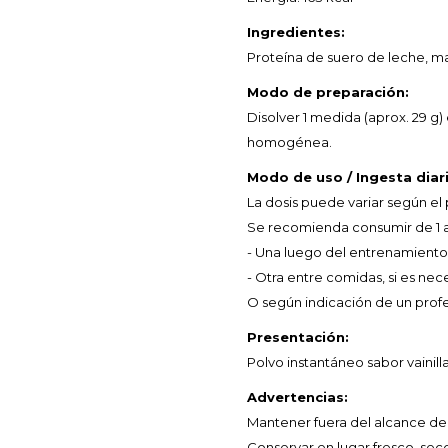
Ingredientes:
Proteína de suero de leche, mal
Modo de preparación:
Disolver 1 medida (aprox. 29 g
homogénea.
Modo de uso / Ingesta diari
La dosis puede variar según el p
Se recomienda consumir de 1 a 
- Una luego del entrenamiento
- Otra entre comidas, si es nec
O según indicación de un profes
Presentación:
Polvo instantáneo sabor vainill
Advertencias:
Mantener fuera del alcance de 
Conservar en lugar fresco, seco