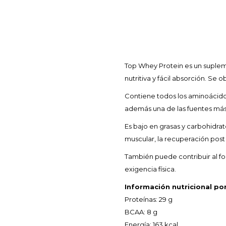
Top Whey Protein es un suplem
nutritiva y fácil absorción. Se
Contiene todos los aminoácido
además una de las fuentes más
Es bajo en grasas y carbohidrat
muscular, la recuperación post
También puede contribuir al f
exigencia física.
Información nutricional por
Proteínas: 29 g
BCAA: 8 g
Energía: 163 kcal