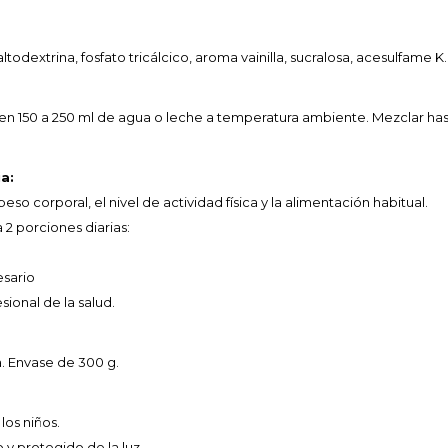
todextrina, fosfato tricálcico, aroma vainilla, sucralosa, acesulfame K.
) en 150 a 250 ml de agua o leche a temperatura ambiente. Mezclar ha
a:
eso corporal, el nivel de actividad física y la alimentación habitual.
2 porciones diarias:
esario
ional de la salud.
a. Envase de 300 g.
los niños.
 y protegido de la luz.