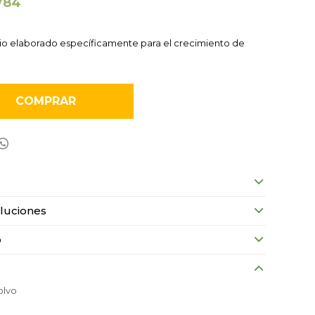
784
io elaborado específicamente para el crecimiento de
COMPRAR

luciones
o
olvo