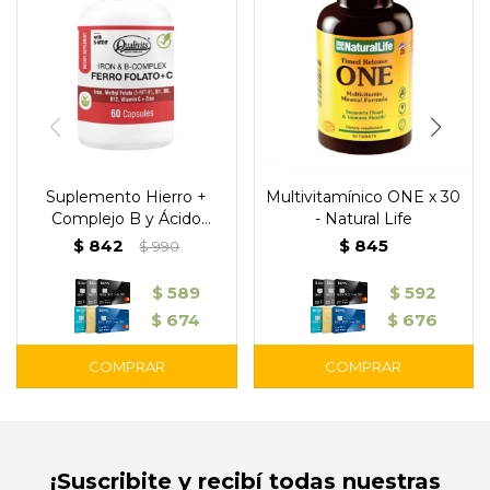
Suplemento Hierro +
Multivitamínico ONE x 30
Complejo B y Ácido
- Natural Life
Fólico 60 Cápsulas –
$
842
$
845
$
990
Qualivits
$
589
$
592
$
674
$
676
¡Suscribite y recibí todas nuestras