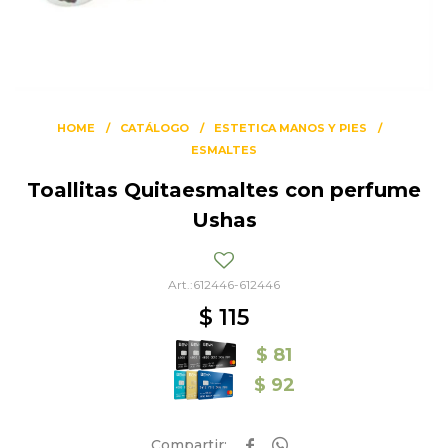
HOME
CATÁLOGO
ESTETICA MANOS Y PIES
ESMALTES
Toallitas Quitaesmaltes con perfume
Ushas
612446-612446
$
115
$
81
$
92

