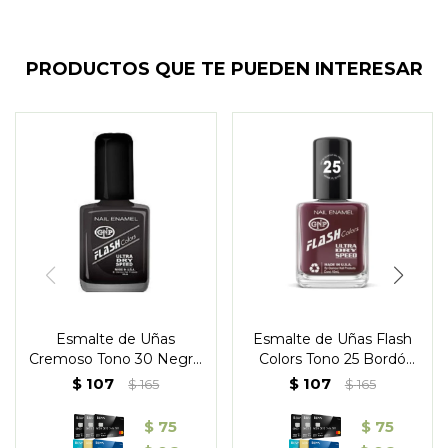
PRODUCTOS QUE TE PUEDEN INTERESAR
Esmalte de Uñas
Esmalte de Uñas Flash
Cremoso Tono 30 Negro
Colors Tono 25 Bordó
- GNP
Ciruela - GNP
$
107
$
107
$
165
$
165
$
75
$
75