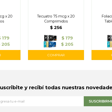
cg x 20
Tecuatro 75 mcg x 20
Folia
os
Comprimidos
Tabl
$
256
$
179
$
179
$
205
$
205
Suscribite y recibí todas nuestras novedade
SUSCRIBIRM