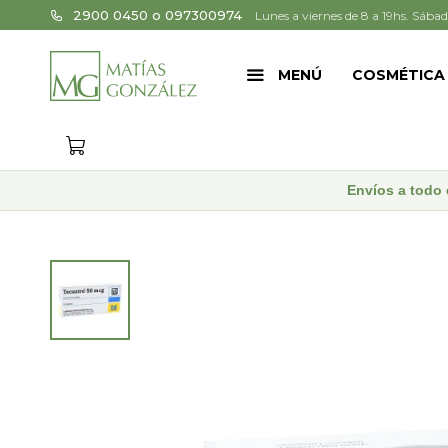
2900 0450 o 097300974
Lunes a viernes de 8 a 19hs. Sábad
MENÚ
COSMÉTICA
Envíos a todo 