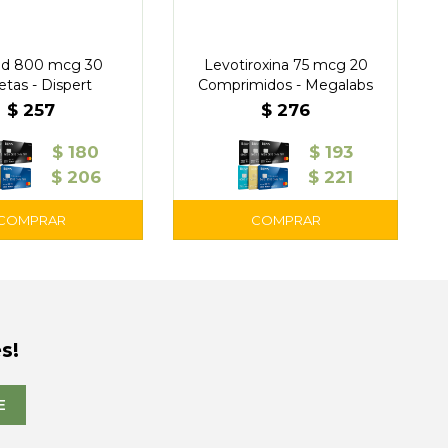
cid 800 mcg 30
Levotiroxina 75 mcg 20
etas - Dispert
Comprimidos - Megalabs
$
257
$
276
$
180
$
193
$
206
$
221
s!
E