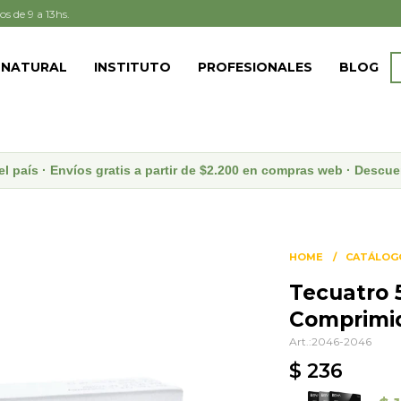
os de 9 a 13hs.
 NATURAL
INSTITUTO
PROFESIONALES
BLOG
el país · Envíos gratis a partir de $2.200 en compras web · Desc
HOME
CATÁLOG
Tecuatro 
Comprimi
2046-2046
$
236