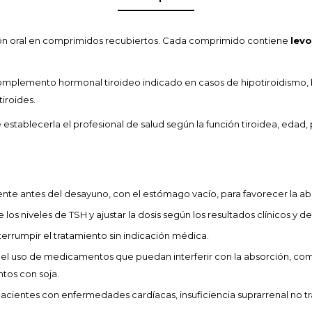
n oral en comprimidos recubiertos. Cada comprimido contiene
levo
complemento hormonal tiroideo indicado en casos de hipotiroidismo, 
iroides.
 establecerla el profesional de salud según la función tiroidea, edad,
nte antes del desayuno, con el estómago vacío, para favorecer la ab
os niveles de TSH y ajustar la dosis según los resultados clínicos y de
nterrumpir el tratamiento sin indicación médica.
 el uso de medicamentos que puedan interferir con la absorción, co
ntos con soja.
acientes con enfermedades cardíacas, insuficiencia suprarrenal no t