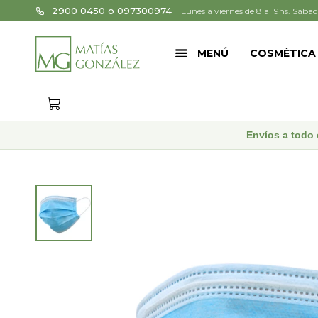
2900 0450 o 097300974
Lunes a viernes de 8 a 19hs. Sábad
MENÚ
COSMÉTICA
Envíos a todo 