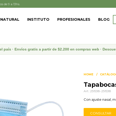
os de 9 a 13hs.
 NATURAL
INSTITUTO
PROFESIONALES
BLOG
el país · Envíos gratis a partir de $2.200 en compras web · Desc
HOME
CATÁLOG
Tapabocas
251538-251538
Con ajuste nasal, m
CONSULTAR