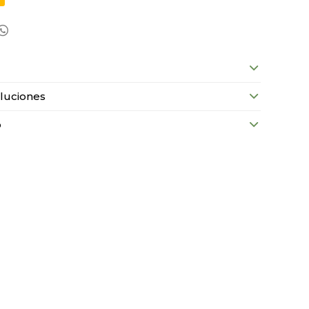

luciones
o