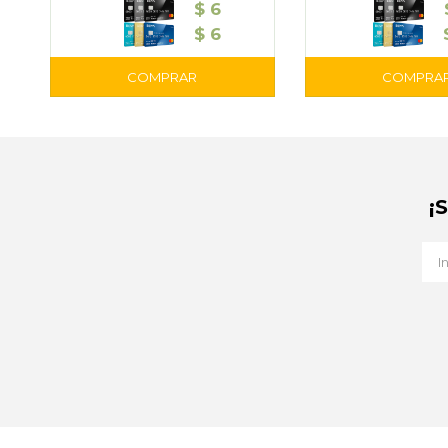
$
6
$
6
¡