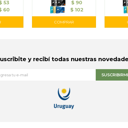
$
53
$
90
$
60
$
102
Suscribite y recibí todas nuestras novedade
SUSCRIBIRM