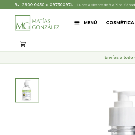
2900 0450 o 097300974
Lunes a viernes de 8 a 19hs. Sábad
MENÚ
COSMÉTICA
Envíos a todo 