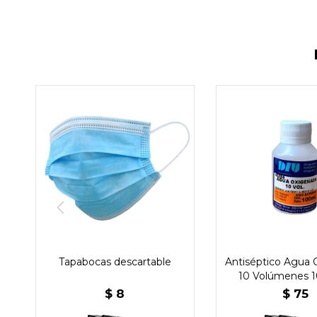
Tapabocas descartable
Antiséptico Agua 
10 Volúmenes 1
Drog.Urug
$
8
$
75