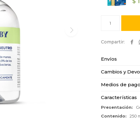
$
1

Envíos
Cambios y Devo
Medios de pag
Características
Presentación
G
Contenido
250 m