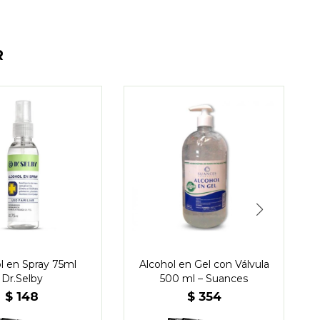
R
l en Spray 75ml
Alcohol en Gel con Válvula
Dr.Selby
500 ml – Suances
$
148
$
354