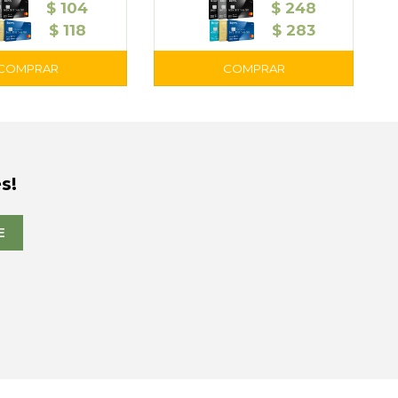
$
104
$
248
$
118
$
283
s!
E