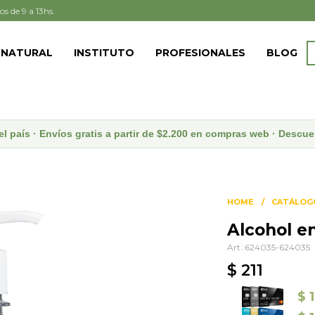
os de 9 a 13hs.
 NATURAL
INSTITUTO
PROFESIONALES
BLOG
el país · Envíos gratis a partir de $2.200 en compras web · Desc
HOME
CATÁLOG
Alcohol e
624035-624035
$
211
$