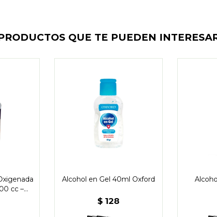
PRODUCTOS QUE TE PUEDEN INTERESA
Oxigenada
Alcohol en Gel 40ml Oxford
Alcoho
00 cc –
uay
$
128