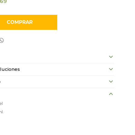
169
COMPRAR

luciones
o
el
l.