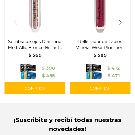
Sombra de ojos Diamond
Rellenador de Labios
Melt-Allic Bronce Brillante
Mineral Wear Plumper -
- Physicians
Physicians
$
569
$
589
$
398
$
412
$
455
$
471
¡Suscribite y recibí todas nuestras
novedades!