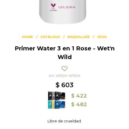
HOME
CATÁLOGO
MAQUILLAJE
OJOS
Primer Water 3 en 1 Rose - Wet'n
Wild
W132A-W132A
$
603
$
422
$
482
Libre de crueldad.