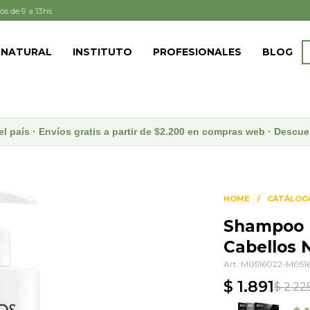
os de 9 a 13hs.
 NATURAL
INSTITUTO
PROFESIONALES
BLOG
el país · Envíos gratis a partir de $2.200 en compras web · Desc
HOME
CATÁLOG
Shampoo D
Cabellos 
M0516022-M051
$
1.891
$
2.22