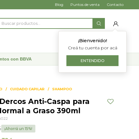
Blog
Puntos de venta
Contacto
¡Bienvenido!
Creá tu cuenta por acá
uentos con BBVA
ENTENDIDO
O
CUIDADO CAPILAR
SHAMPOO
ercos Anti-Caspa para
Normal a Graso 390ml
6022
5
15