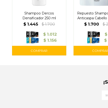
Shampoo Dercos
Repuesto Shampo
Densificador 250 ml
Anticaspa Cabello
ml – Vich
$
1.445
$
1.700
$
1.700
$
$
1.012
$
$
1.156
$
¡