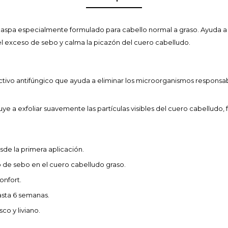
pa especialmente formulado para cabello normal a graso. Ayuda a el
 el exceso de sebo y calma la picazón del cuero cabelludo.
tivo antifúngico que ayuda a eliminar los microorganismos responsabl
ye a exfoliar suavemente las partículas visibles del cuero cabelludo, f
esde la primera aplicación.
o de sebo en el cuero cabelludo graso.
onfort.
asta 6 semanas.
sco y liviano.