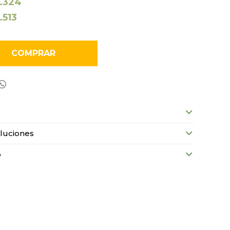
1.324
1.513
COMPRAR

luciones
o