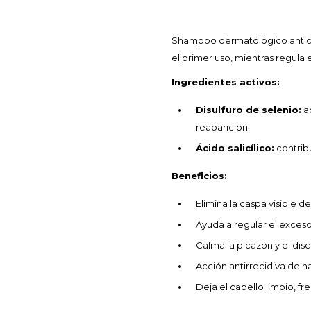
Shampoo dermatológico anticas
el primer uso, mientras regula
Ingredientes activos:
Disulfuro de selenio:
ac
reaparición.
Ácido salicílico:
contribu
Beneficios:
Elimina la caspa visible d
Ayuda a regular el exces
Calma la picazón y el disc
Acción antirrecidiva de h
Deja el cabello limpio, fre