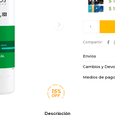
$
$
1

Envíos
Cambios y Devo
Medios de pag
Descripción