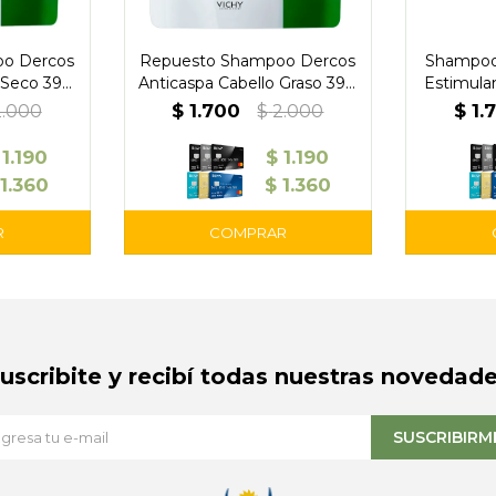
o Dercos
Repuesto Shampoo Dercos
Shampoo 
 Seco 390
Anticaspa Cabello Graso 390
Estimula
y
ml – Vichy
$
1.700
$
1.
2.000
$
2.000
1.190
$
1.190
1.360
$
1.360
Suscribite y recibí todas nuestras novedade
SUSCRIBIRM