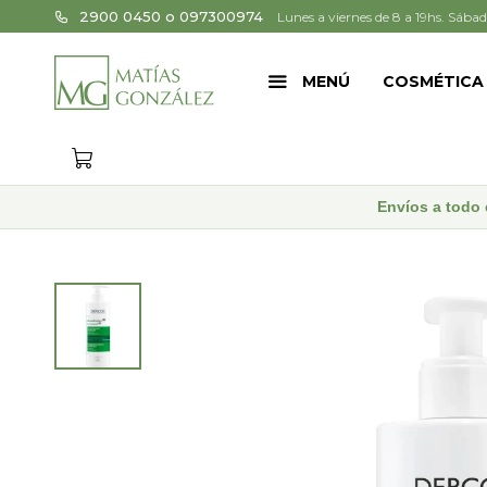
2900 0450 o 097300974
Lunes a viernes de 8 a 19hs. Sábad
MENÚ
COSMÉTICA
Envíos a todo 