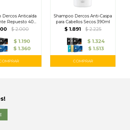
Dercos Anticaída
Shampoo Dercos Anti-Caspa
nte Repuesto 400
para Cabellos Secos 390ml
E
ml – Vichy
700
$
1.891
$
2.000
$
2.225
$
1.190
$
1.324
$
1.360
$
1.513
s!
E