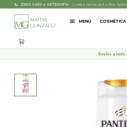
2900 0450 o 097300974
Lunes a viernes de 8 a 19hs. Sábad
MENÚ
COSMÉTICA
Envíos a todo 