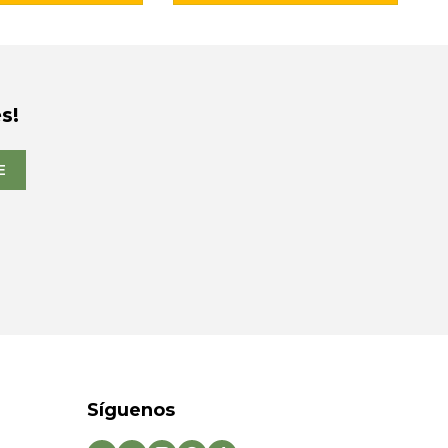
s!
E
Síguenos