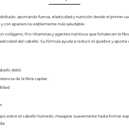
debilitado, aportando fuerza, elasticidad y nutrición desde el primer u
e y con apariencia visiblemente más saludable.
 colágeno, Pro-Vitaminas y agentes nutritivos que fortalecen la fibra 
ticidad del cabello. Su fórmula ayuda a reducir el quiebre y aporta v
abello débil.
istencia de la fibra capilar.
didad.
e.
mpú sobre el cabello húmedo, masajear suavemente hasta formar espu
da.