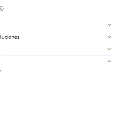

luciones
o
ml.