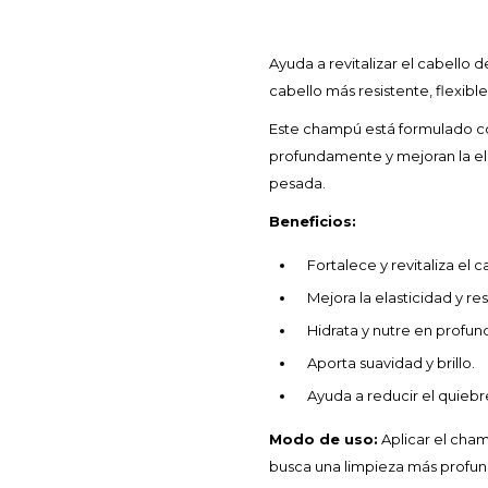
Ayuda a revitalizar el cabello 
cabello más resistente, flexibl
Este champú está formulado con
profundamente y mejoran la elas
pesada.
Beneficios:
Fortalece y revitaliza el c
Mejora la elasticidad y res
Hidrata y nutre en profun
Aporta suavidad y brillo.
Ayuda a reducir el quiebr
Modo de uso:
Aplicar el cha
busca una limpieza más profun