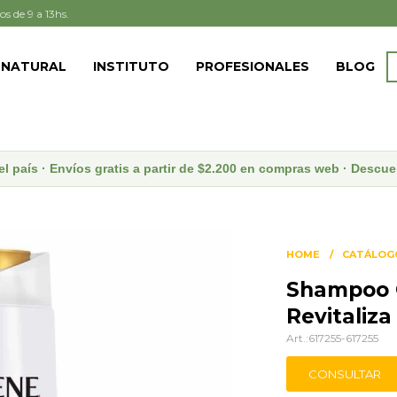
os de 9 a 13hs.
 NATURAL
INSTITUTO
PROFESIONALES
BLOG
el país · Envíos gratis a partir de $2.200 en compras web · Desc
HOME
CATÁLOG
Shampoo 
Revitaliz
617255-617255
CONSULTAR