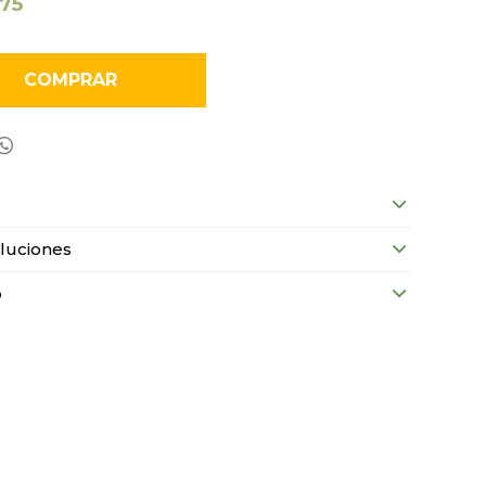
175
COMPRAR

luciones
o