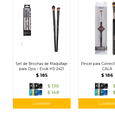
Set de Brochas de Maquillaje
Pincel para Correc
para Ojos – Evok HS-2421
CALA
$
185
$
186
$
130
$
148