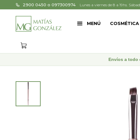
2900 0450 o 097300974
Lunes a viernes de 8 a 19hs. Sábad
MENÚ
COSMÉTICA
Envíos a todo 