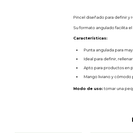
Pincel diseñado para definir y r
Su formato angulado facilita el
Características:
Punta angulada para mayo
Ideal para definir, rellenar 
Apto para productos en p
Mango liviano y cómodo p
Modo de uso:
tomar una peque