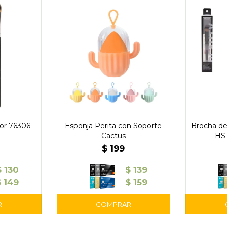
tor 76306 –
Esponja Perita con Soporte
Brocha de
Cactus
HS-
$
199
$
130
$
139
$
149
$
159