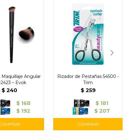
 Maquillaje Angular
Rizador de Pestañas 54500 -
2423 – Evok
Trim
$
240
$
259
$
168
$
181
$
192
$
207