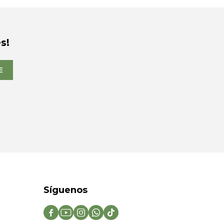
s!
E
Síguenos




