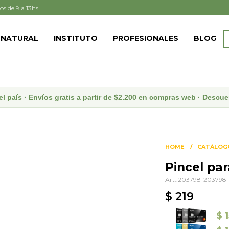
os de 9 a 13hs.
 NATURAL
INSTITUTO
PROFESIONALES
BLOG
el país · Envíos gratis a partir de $2.200 en compras web · Desc
HOME
CATÁLOG
Pincel pa
203798-203798
$
219
$