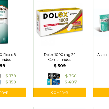
0 Flex x 8
Dolex 1000 mg 24
Aspiri
imidos
Comprimidos
199
$
509
$
139
$
356
$
159
$
407