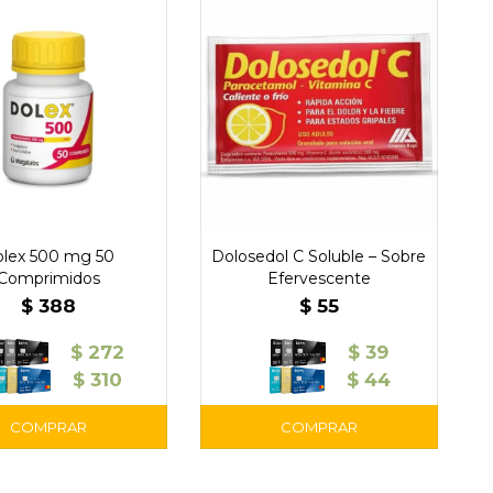
lex 500 mg 50
Dolosedol C Soluble – Sobre
Comprimidos
Efervescente
$
388
$
55
$
272
$
39
$
310
$
44