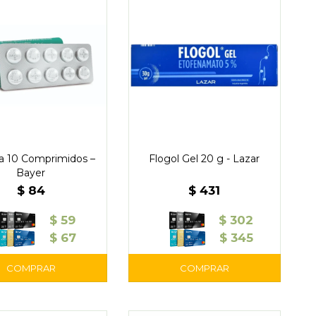
na 10 Comprimidos –
Flogol Gel 20 g - Lazar
Bayer
$
84
$
431
$
59
$
302
$
67
$
345