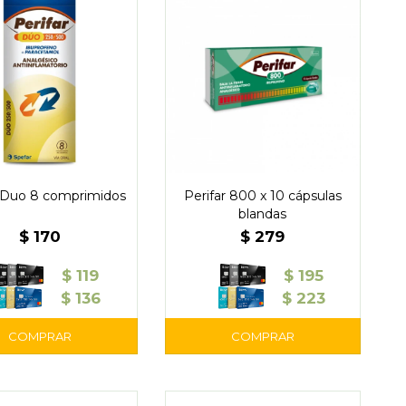
r Duo 8 comprimidos
Perifar 800 x 10 cápsulas
blandas
$
170
$
279
$
119
$
195
$
136
$
223