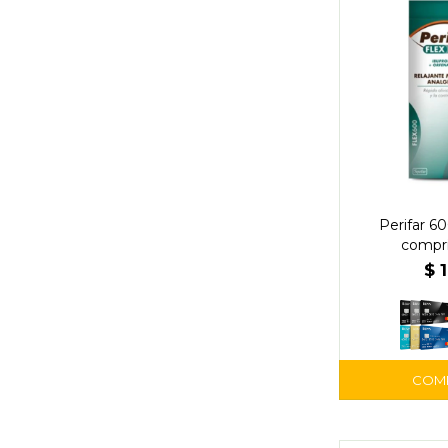
Perifar 60
compr
$