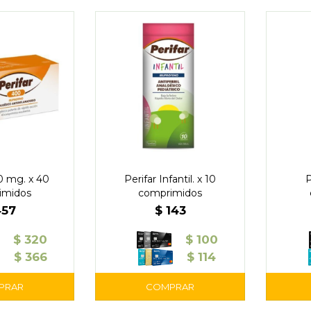
0 mg. x 40
Perifar Infantil. x 10
P
imidos
comprimidos
457
$
143
$
320
$
100
$
366
$
114