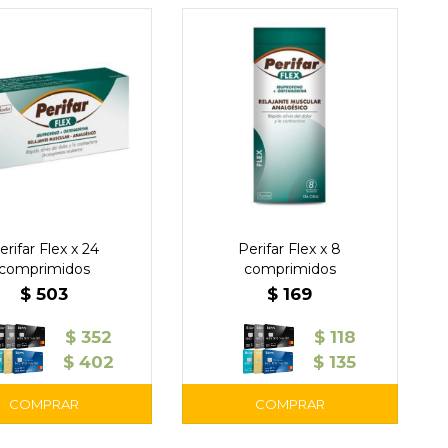
erifar Flex x 24
Perifar Flex x 8
comprimidos
comprimidos
$
503
$
169
$
352
$
118
$
402
$
135