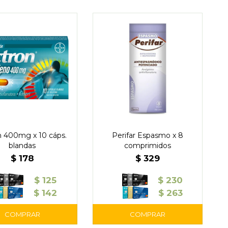
n 400mg x 10 cáps.
Perifar Espasmo x 8
blandas
comprimidos
$
178
$
329
$
125
$
230
$
142
$
263