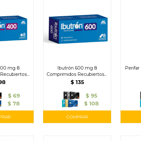
400 mg 8
Ibutrón 600 mg 8
Perifa
Recubiertos –
Comprimidos Recubiertos –
n Bagó
Gramón Bagó
98
$
135
$
69
$
95
$
78
$
108