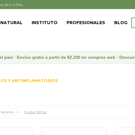
os de 9 a 13hs.
 NATURAL
INSTITUTO
PROFESIONALES
BLOG
el país · Envíos gratis a partir de $2.200 en compras web · Desc
OS Y ANTIINFLAMATORIOS
matorios
Quitar filtros