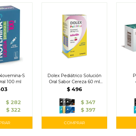
 Novemina-S
Dolex Pediátrico Solución
P
ral 100 ml
Oral Sabor Cereza 60 ml
con Gotero
403
$
496
$
282
$
347
$
322
$
397