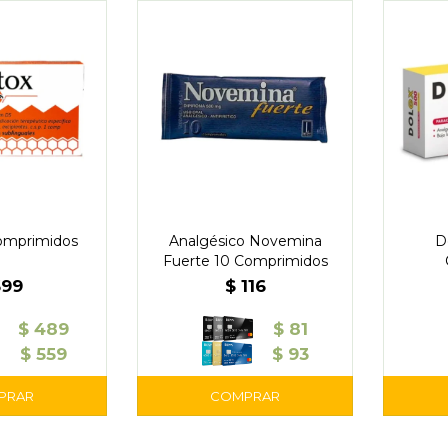
comprimidos
Analgésico Novemina
D
Fuerte 10 Comprimidos
699
$
116
$
489
$
81
$
559
$
93