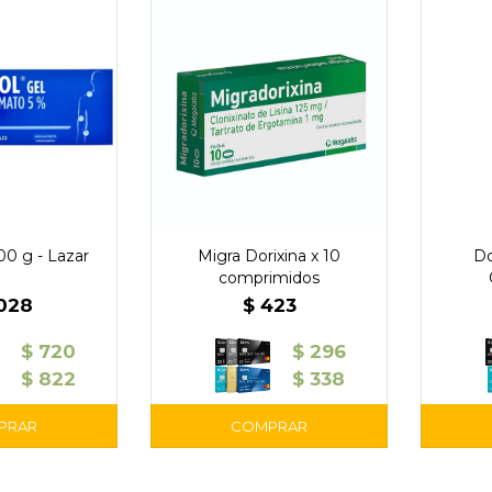
00 g - Lazar
Migra Dorixina x 10
Do
comprimidos
.028
$
423
$
720
$
296
$
822
$
338