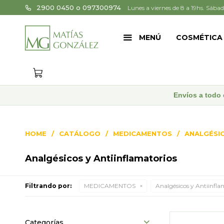
2900 0450 o 097300974
Lunes a viernes de 8 a 19hs. Sábad
MENÚ
COSMÉTICA
Envíos a todo 
HOME
CATÁLOGO
MEDICAMENTOS
ANALGÉSIC
Analgésicos y Antiinflamatorios
Filtrando por:
MEDICAMENTOS
Analgésicos y Antiinfla
Categorías