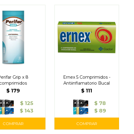
erifar Grip x 8
Ernex 5 Comprimidos -
comprimidos
Antiinflamatorio Bucal
$
179
$
111
$
125
$
78
$
143
$
89