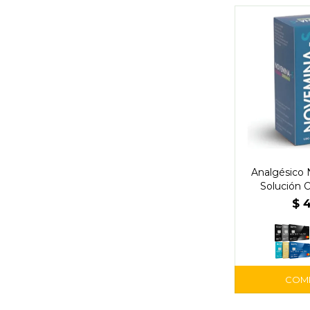
Analgésico
Solución O
$