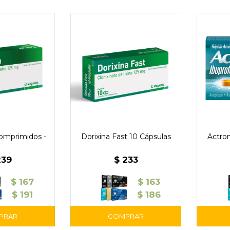
Comprimidos -
Dorixina Fast 10 Cápsulas
Actro
239
$
233
$
167
$
163
$
191
$
186