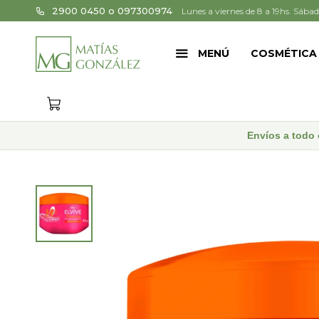
2900 0450 o 097300974
Lunes a viernes de 8 a 19hs. Sábad
MENÚ
COSMÉTICA
Envíos a todo 