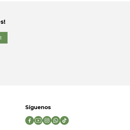
s!
E
Síguenos




