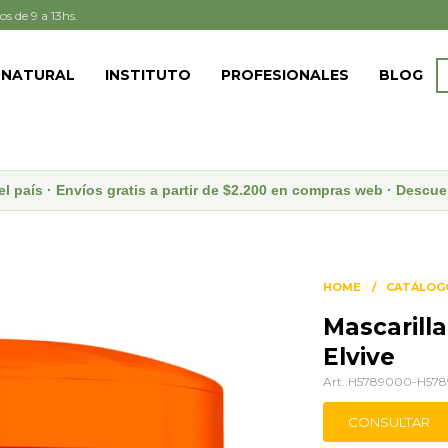
os de 9 a 13hs.
 NATURAL
INSTITUTO
PROFESIONALES
BLOG
el país · Envíos gratis a partir de $2.200 en compras web · Desc
HOME
CATÁLOG
Mascarill
Elvive
H5789000-H57
CONSULTAR