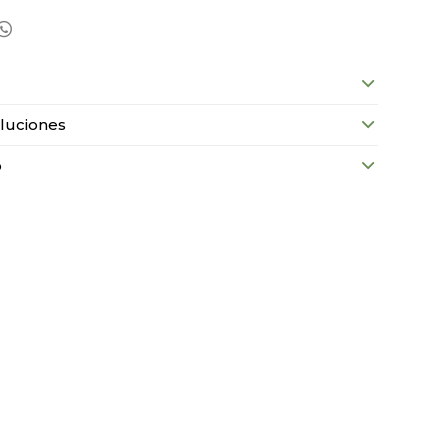

luciones
o