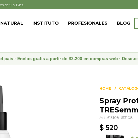
os de 9 a 13hs.
 NATURAL
INSTITUTO
PROFESIONALES
BLOG
el país · Envíos gratis a partir de $2.200 en compras web · Desc
HOME
CATÁLOG
Spray Pro
TRESemm
613108-613108
$
520