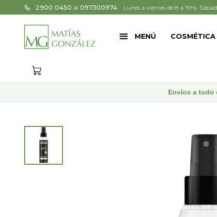
2900 0450 o 097300974
Lunes a viernes de 8 a 19hs. Sábad
MENÚ
COSMÉTICA
Envíos a todo 