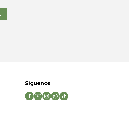
E
Síguenos




