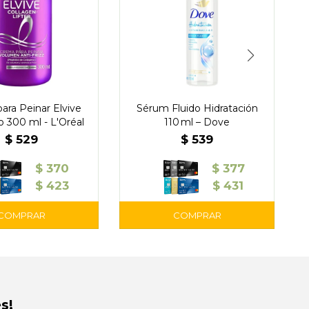
ara Peinar Elvive
Sérum Fluido Hidratación
 300 ml - L'Oréal
110 ml – Dove
$
529
$
539
$
370
$
377
$
423
$
431
s!