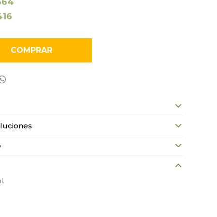
364
416
COMPRAR

luciones
o
l.