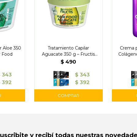
r Aloe 350
Tratamiento Capilar
Crema p
ir Food
Aguacate 350 g – Fructis
Colágeno
Hair Food
$
490
$
343
$
343
$
392
$
392
Suscribite y recibí todas nuestras novedade