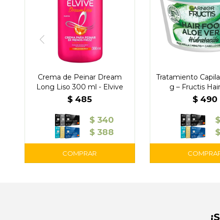
Crema de Peinar Dream
Tratamiento Capila
Long Liso 300 ml - Elvive
g – Fructis Ha
$
485
$
490
$
340
$
388
¡