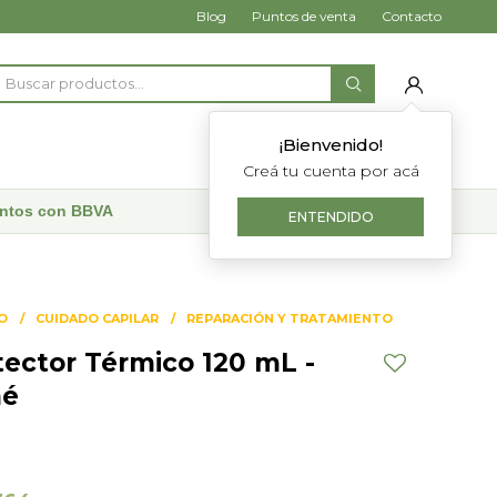
Blog
Puntos de venta
Contacto
¡Bienvenido!
Creá tu cuenta por acá
uentos con BBVA
ENTENDIDO
O
CUIDADO CAPILAR
REPARACIÓN Y TRATAMIENTO
tector Térmico 120 mL -
é