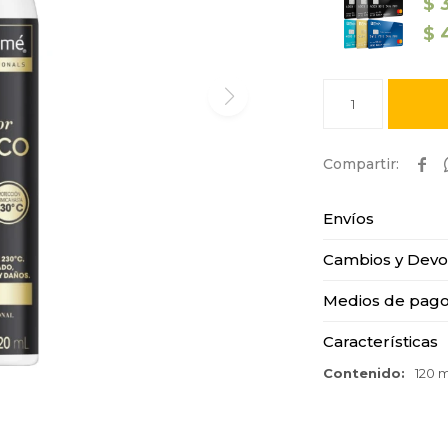
$
$
1

Envíos
Cambios y Devo
Medios de pag
Características
Contenido
120 m