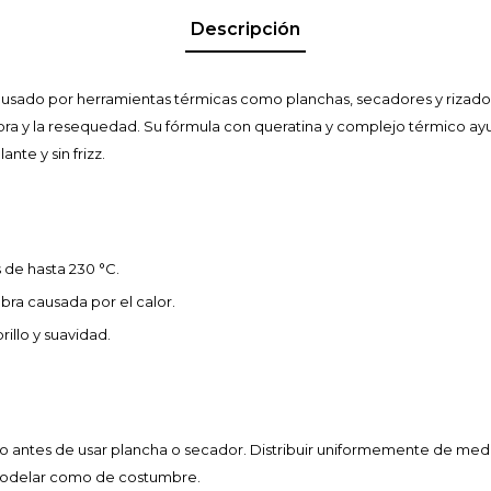
Descripción
ausado por herramientas térmicas como planchas, secadores y rizado
bra y la resequedad. Su fórmula con queratina y complejo térmico ay
ante y sin frizz.
de hasta 230 °C.
ebra causada por el calor.
brillo y suavidad.
 antes de usar plancha o secador. Distribuir uniformemente de medio
 modelar como de costumbre.