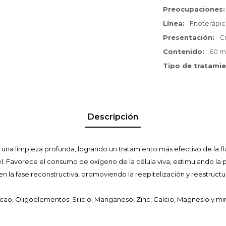
Preocupaciones
Línea
Fitoterápi
Presentación
C
Contenido
60 ml
Tipo de tratami
Descripción
una limpieza profunda, logrando un tratamiento más efectivo de la fl
. Favorece el consumo de oxígeno de la célula viva, estimulando la pr
n la fase reconstructiva, promoviendo la reepitelización y reestructur
ao, Oligoelementos: Silicio, Manganeso, Zinc, Calcio, Magnesio y m