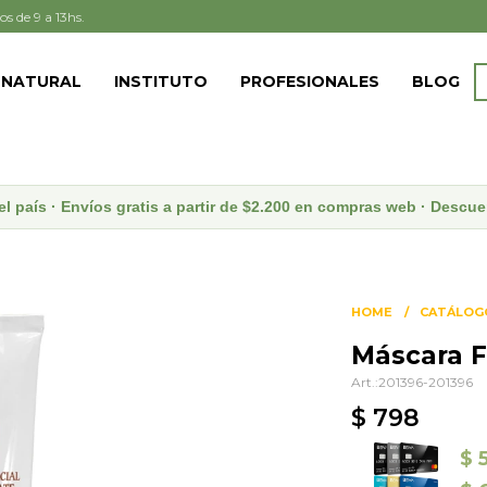
os de 9 a 13hs.
 NATURAL
INSTITUTO
PROFESIONALES
BLOG
el país · Envíos gratis a partir de $2.200 en compras web · Desc
HOME
CATÁLOG
Máscara F
201396-201396
$
798
$