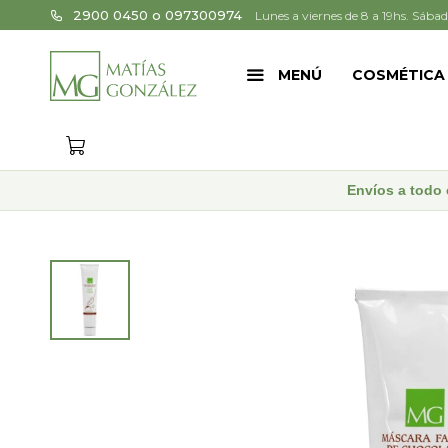
2900 0450 o 097300974
Lunes a viernes de 8 a 19hs. Sábad
MENÚ
COSMÉTICA
Envíos a todo 