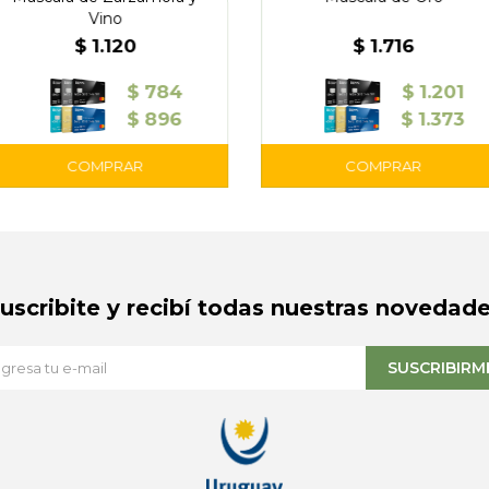
Vino
$
1.120
$
1.716
$
784
$
1.201
$
896
$
1.373
Suscribite y recibí todas nuestras novedade
SUSCRIBIRM