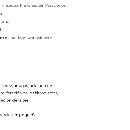
Flacidez, Manchas, Sin Parabenos
ca
rema
.
ento
Antiage, Antioxidante
acidez, arrugas, aclarado de
oliferación de los fibroblastos,
ación de la piel.
inerales en pequeñas