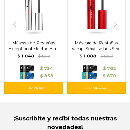
Máscara de Pestañas
Máscara de Pestañas
Exceptional Electric Blue
Vamp! Sexy Lashes Sexy
301 - Pupa
Black 011 – Pupa
$
1.048
$
1.088
$
1.310
$
1.360
$
734
$
762
$
838
$
870
¡Suscribite y recibí todas nuestras
novedades!