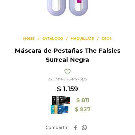
HOME
CATÁLOGO
MAQUILLAJE
OJOS
Máscara de Pestañas The Falsies
Surreal Negra
MYFS175-MYFS175
$
1.159
$
811
$
927

