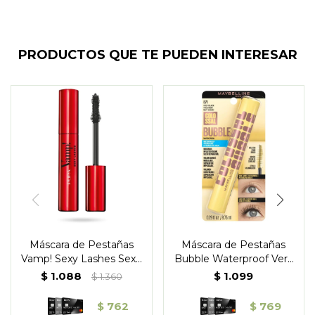
PRODUCTOS QUE TE PUEDEN INTERESAR
Máscara de Pestañas
Máscara de Pestañas
Vamp! Sexy Lashes Sexy
Bubble Waterproof Very
Black 011 – Pupa
Black 871 - Maybelline
$
1.088
$
1.099
$
1.360
$
762
$
769