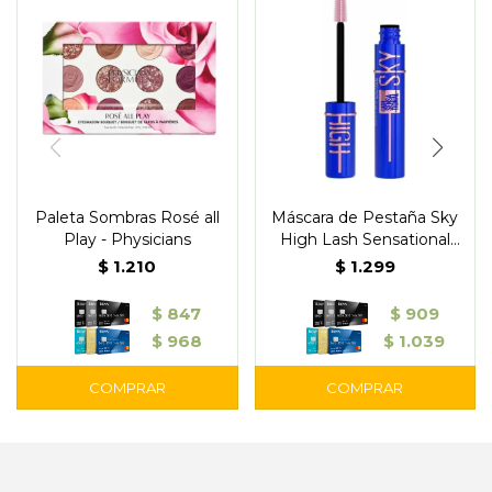
Paleta Sombras Rosé all
Máscara de Pestaña Sky
Play - Physicians
High Lash Sensational
Blue Mist Maybelline
$
1.210
$
1.299
$
847
$
909
$
968
$
1.039