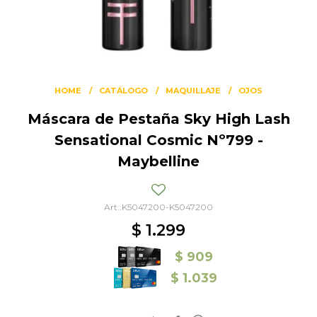
HOME
CATÁLOGO
MAQUILLAJE
OJOS
Máscara de Pestaña Sky High Lash
Sensational Cosmic Nº799 -
Maybelline
K5047200-K5047200
$
1.299
$
909
$
1.039