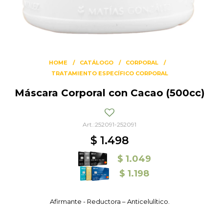
HOME
CATÁLOGO
CORPORAL
TRATAMIENTO ESPECÍFICO CORPORAL
Máscara Corporal con Cacao (500cc)
252091-252091
$
1.498
$
1.049
$
1.198
Afirmante - Reductora – Anticelulítico.