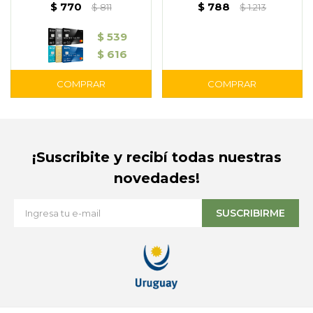
$
770
$
788
$
811
$
1.213
$
539
$
616
¡Suscribite y recibí todas nuestras
novedades!
SUSCRIBIRME