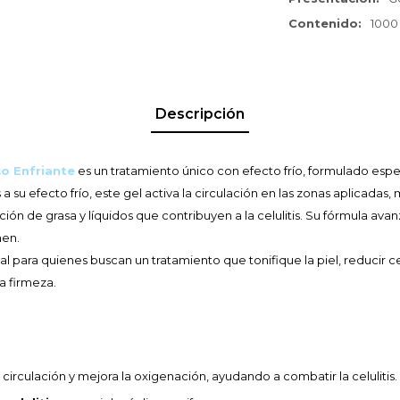
Contenido
1000
Descripción
co Enfriante
es un tratamiento único con efecto frío, formulado esp
as a su efecto frío, este gel activa la circulación en las zonas aplicada
ón de grasa y líquidos que contribuyen a la celulitis. Su fórmula avanz
men.
deal para quienes buscan un tratamiento que tonifique la piel, reducir c
a firmeza.
 circulación y mejora la oxigenación, ayudando a combatir la celulitis.