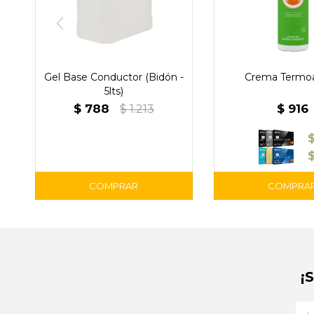
Gel Base Conductor (Bidón -
Crema Termoa
5lts)
$
788
$
916
$
1.213
¡