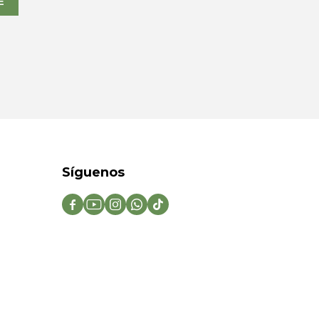
E
Síguenos




