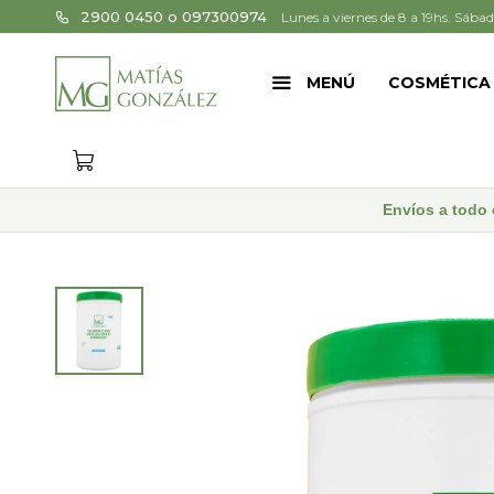
2900 0450 o 097300974
Lunes a viernes de 8 a 19hs. Sábad
MENÚ
COSMÉTICA
Envíos a todo 