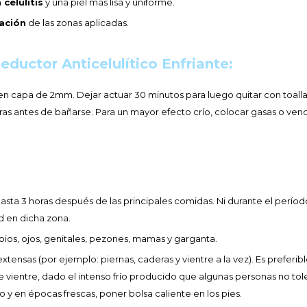
 celulitis
y una piel más lisa y uniforme.
zación
de las zonas aplicadas.
eductor Anticelulítico Enfriante:
en capa de 2mm. Dejar actuar 30 minutos para luego quitar con toalla
as antes de bañarse. Para un mayor efecto crío, colocar gasas o vendas
hasta 3 horas después de las principales comidas. Ni durante el perí
 en dicha zona.
bios, ojos, genitales, pezones, mamas y garganta.
tensas (por ejemplo: piernas, caderas y vientre a la vez). Es preferibl
e vientre, dado el intenso frío producido que algunas personas no to
o y en épocas frescas, poner bolsa caliente en los pies.