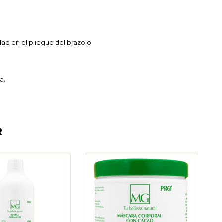
ad en el pliegue del brazo o
a.
R