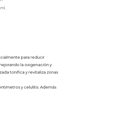
 ml.
ecialmente para reducir
s, mejorando la oxigenación y
ada tonifica y revitaliza zonas
entimetros y celulitis. Además