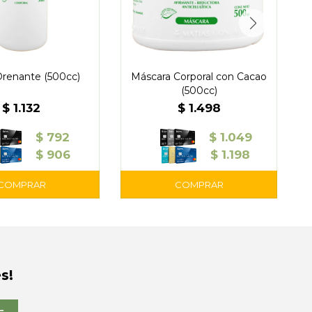
Drenante (500cc)
Máscara Corporal con Cacao
(500cc)
$
1.132
$
1.498
$
792
$
1.049
$
906
$
1.198
s!