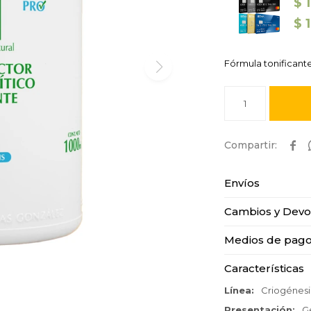
$
$
Fórmula tonificante c
1

Envíos
Cambios y Devo
Medios de pag
Características
Línea
Criogénesi
Presentación
G