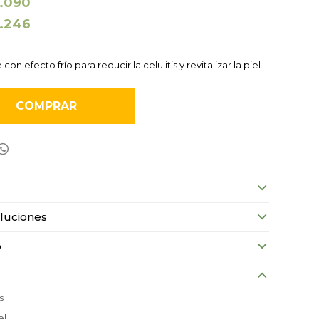
1.090
1.246
on efecto frío para reducir la celulitis y revitalizar la piel.
COMPRAR

luciones
o
s
el