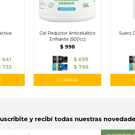
ctiva
Gel Reductor Anticelulítico
Suero 
Enfriante (500cc)
$
998
$
641
$
699
$
733
$
798
Suscribite y recibí todas nuestras novedade