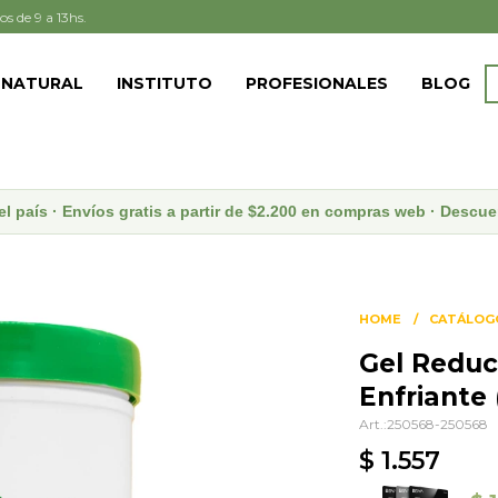
os de 9 a 13hs.
 NATURAL
INSTITUTO
PROFESIONALES
BLOG
el país · Envíos gratis a partir de $2.200 en compras web · Desc
HOME
CATÁLOG
Gel Reduct
Enfriante 
250568-250568
$
1.557