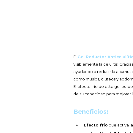
El
Gel Reductor Anticelulíti
visiblemente la celulitis. Graci
ayudando a reducir la acumulaci
como muslos, glúteos y abdo
El efecto frío de este gel es i
de su capacidad para mejorar l
Beneficios:
Efecto frío
que activa la