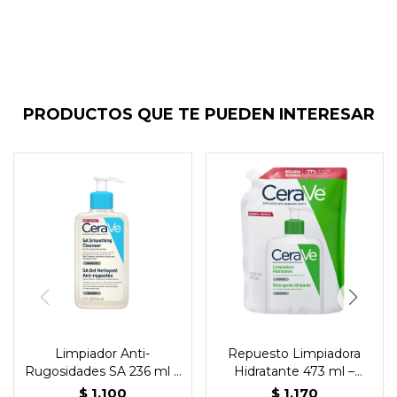
PRODUCTOS QUE TE PUEDEN INTERESAR
Limpiador Anti-
Repuesto Limpiadora
Rugosidades SA 236 ml –
Hidratante 473 ml –
CeraVe
CeraVe
$
1.100
$
1.170