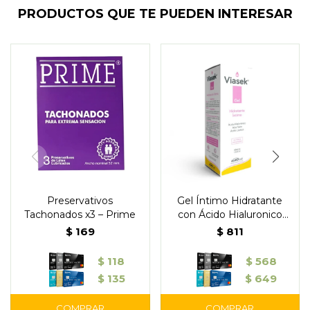
PRODUCTOS QUE TE PUEDEN INTERESAR
Preservativos
Gel Íntimo Hidratante
Tachonados x3 – Prime
con Ácido Hialuronico
Viasek
$
169
$
811
$
118
$
568
$
135
$
649