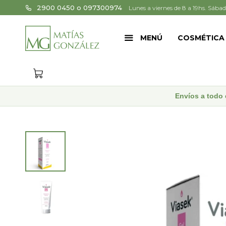
2900 0450 o 097300974
Lunes a viernes de 8 a 19hs. Sábad
MENÚ
COSMÉTICA
Envíos a todo 