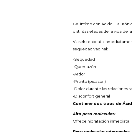
Gel íntimo con Ácido Hialuróni
distintas etapas de la vida de l
Viasek rehidrata inmediatament
sequedad vaginal:
-Sequedad
-Quemazón
-Ardor
-Prurito (picazón)
-Dolor durante las relaciones s
-Disconfort general
Contiene dos tipos de Ácid
Alto peso molecular:
Ofrece hidratación inmediata.
Peso molecular intermedio: