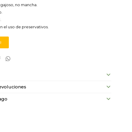
egajoso, no mancha.
o.
.
 el uso de preservativos.
R


evoluciones
ago