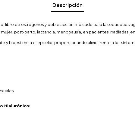
Descripción
co, libre de estrógenos y doble acción, indicado para la sequedad v
a mujer: post-parto, lactancia, menopausia, en pacientes irradiadas, en
e y bioestimula el epitelio, proporcionando alivio frente a los sínto
exuales
o Hialurónico: