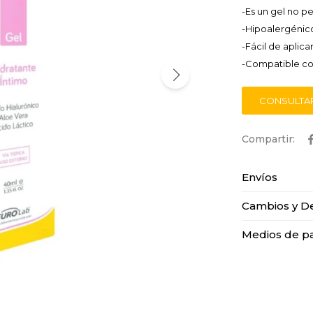
-Es un gel no p
-Hipoalergénic
-Fácil de aplicar
-Compatible con
CONSULTA
Envíos
Cambios y D
Medios de p