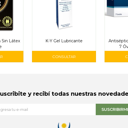
 Sin Látex
K-Y Gel Lubricante
Antisépti
e
7 Óv
Suscribite y recibí todas nuestras novedade
SUSCRIBIRM