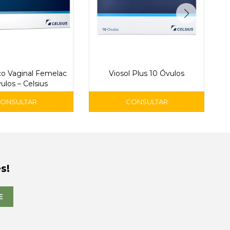
co Vaginal Femelac
Viosol Plus 10 Óvulos
ulos – Celsius
L
s!
E