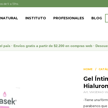
os de 9 a 13hs.
 NATURAL
INSTITUTO
PROFESIONALES
BLOG
el país · Envíos gratis a partir de $2.200 en compras web · Desc
HOME
CATÁ
Gel Ínt
Hialuron
VIASEK40-V
-Tiene una fórmu
parabenos que p