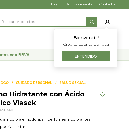
Blog
Puntos de venta
Contacto
¡Bienvenido!
Creá tu cuenta por acá
uentos con BBVA
ENTENDIDO
LOGO
CUIDADO PERSONAL
SALUD SEXUAL
imo Hidratante con Ácido
ico Viasek
IASEK40
la incolora e inodora, sin perfumes ni colorantes ni
odrían irritar.