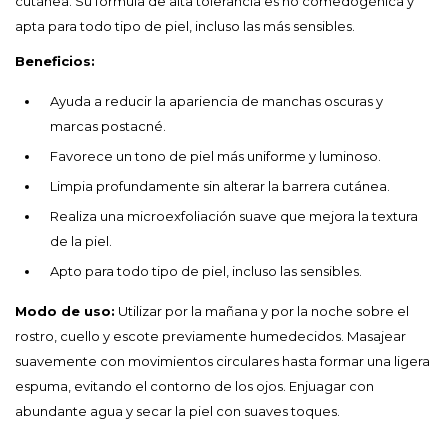
cutánea. Su fórmula de alta tolerancia es no comedogénica y
apta para todo tipo de piel, incluso las más sensibles.
Beneficios:
Ayuda a reducir la apariencia de manchas oscuras y
marcas postacné.
Favorece un tono de piel más uniforme y luminoso.
Limpia profundamente sin alterar la barrera cutánea.
Realiza una microexfoliación suave que mejora la textura
de la piel.
Apto para todo tipo de piel, incluso las sensibles.
Modo de uso:
Utilizar por la mañana y por la noche sobre el
rostro, cuello y escote previamente humedecidos. Masajear
suavemente con movimientos circulares hasta formar una ligera
espuma, evitando el contorno de los ojos. Enjuagar con
abundante agua y secar la piel con suaves toques.