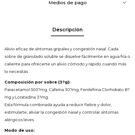
Medios de pago
Descripción
Alivio eficaz de síntomas gripales y congestión nasal. Cada
sobre de granulado soluble se disuelve fácilmente en agua fría o
caliente para ofrecerte un alivio cómodo y rápido cuando más
lo necesitás.
Composición por sobre (3?g):
Paracetamol 500?mg, Cafeína 30?mg, Fenilefrina Clorhidrato 8?
mg y Loratadina 3?mg.
Esta fórmula combinada ayuda a reducir fiebre y dolor,
estimularte, aliviar la congestión nasal y controlar síntomas
alérgicos leves.
Modo de uso: