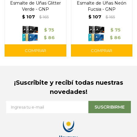
Esmalte de Uñas Glitter
Esmalte de Uñas Neón
Verde - GNP
Fucsia - GNP
$
107
$
107
$
165
$
165
$
75
$
75
$
86
$
86
¡Suscribite y recibí todas nuestras
novedades!
SUSCRIBIRME