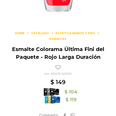
HOME
CATÁLOGO
ESTETICA MANOS Y PIES
ESMALTES
Esmalte Colorama Última Fini del
Paquete - Rojo Larga Duración
621019-621019
$
149
$
104
$
119

