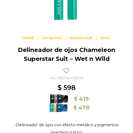
HOME
CATÁLOGO
MAQUILLAJE
OJOS
Delineador de ojos Chameleon
Superstar Suit – Wet n Wild
1116705-1116705
$
598
$
419
$
478
-Delineador de ojos con efecto metálico y pigmentos
reactivos a la luz