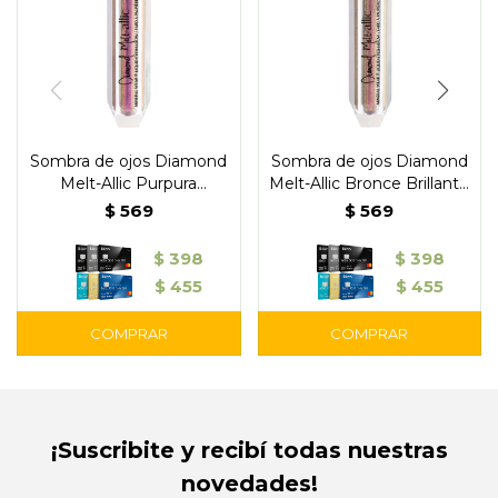
Sombra de ojos Diamond
Sombra de ojos Diamond
Melt-Allic Purpura
Melt-Allic Bronce Brillante
Preciosa - Physicians
- Physicians
$
569
$
569
$
398
$
398
$
455
$
455
¡Suscribite y recibí todas nuestras
novedades!