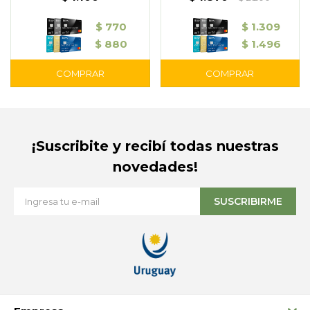
$
770
$
1.309
$
880
$
1.496
¡Suscribite y recibí todas nuestras
novedades!
SUSCRIBIRME