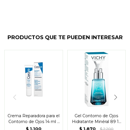
PRODUCTOS QUE TE PUEDEN INTERESAR
Crema Reparadora para el
Gel Contorno de Ojos
Contorno de Ojos 14 ml -
Hidratante Minéral 89 15
CeraVe
ml - Vichy
$
1.100
$
1.870
$
2.200