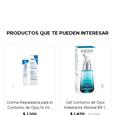
PRODUCTOS QUE TE PUEDEN INTERESAR
Crema Reparadora para el
Gel Contorno de Ojos
Contorno de Ojos 14 ml -
Hidratante Minéral 89 15
CeraVe
ml - Vichy
$
1.100
$
1.870
$
2.200