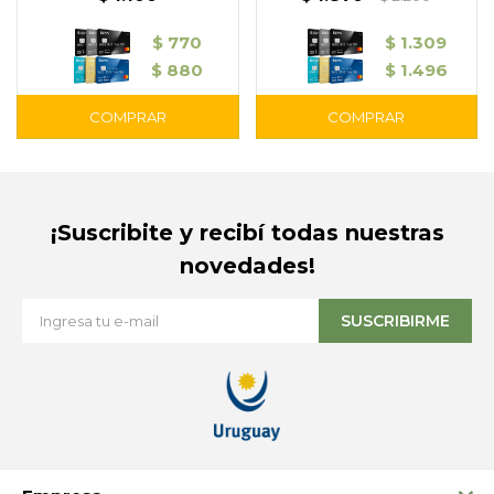
$
770
$
1.309
$
880
$
1.496
¡Suscribite y recibí todas nuestras
novedades!
SUSCRIBIRME