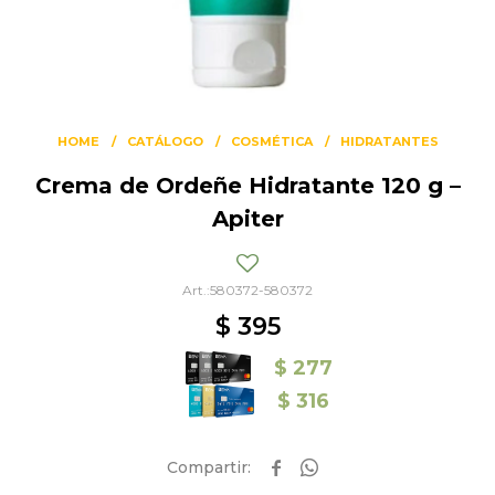
HOME
CATÁLOGO
COSMÉTICA
HIDRATANTES
Crema de Ordeñe Hidratante 120 g –
Apiter
580372-580372
$
395
$
277
$
316

