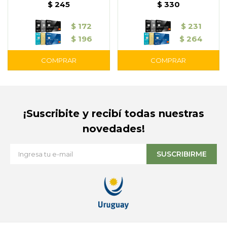
250ml – Nivea
$
245
$
330
$
172
$
231
$
196
$
264
¡Suscribite y recibí todas nuestras
novedades!
SUSCRIBIRME