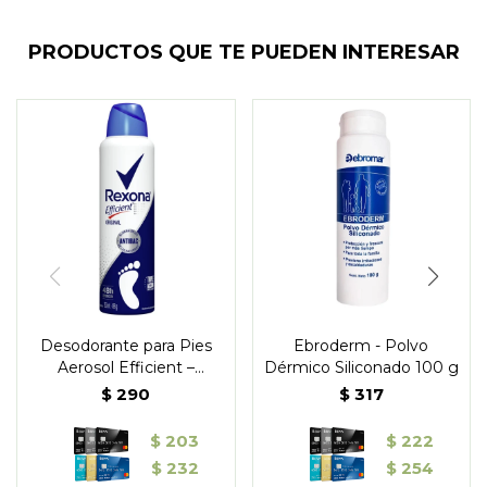
PRODUCTOS QUE TE PUEDEN INTERESAR
Desodorante para Pies
Ebroderm - Polvo
Aerosol Efficient –
Dérmico Siliconado 100 g
Rexona
$
290
$
317
$
203
$
222
$
232
$
254