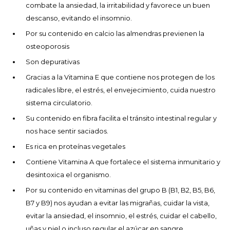
combate la ansiedad, la irritabilidad y favorece un buen
descanso, evitando el insomnio.
Por su contenido en calcio las almendras previenen la
osteoporosis
Son depurativas
Gracias a la Vitamina E que contiene nos protegen de los
radicales libre, el estrés, el envejecimiento, cuida nuestro
sistema circulatorio.
Su contenido en fibra facilita el tránsito intestinal regular y
nos hace sentir saciados.
Es rica en proteínas vegetales
Contiene Vitamina A que fortalece el sistema inmunitario y
desintoxica el organismo.
Por su contenido en vitaminas del grupo B (B1, B2, B5, B6,
B7 y B9) nos ayudan a evitar las migrañas, cuidar la vista,
evitar la ansiedad, el insomnio, el estrés, cuidar el cabello,
uñas y piel o incluso regular el azúcar en sangre.