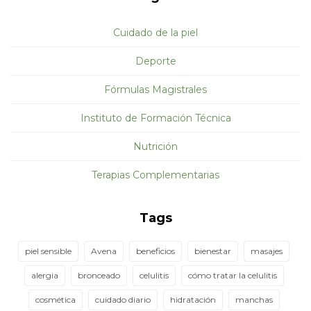
Cuidado de la piel
Deporte
Fórmulas Magistrales
Instituto de Formación Técnica
Nutrición
Terapias Complementarias
Tags
piel sensible
Avena
beneficios
bienestar
masajes
alergia
bronceado
celulitis
cómo tratar la celulitis
cosmética
cuidado diario
hidratación
manchas