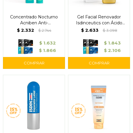
Concentrado Nocturno
Gel Facial Renovador
Acniben Anti-
Isdinceutics con Ácido
Imperfecciones 27 ml –
Glicólico 25% – ISDIN
$
2.332
$
2.633
$
2.744
$
3.098
Isdin
$
1.632
$
1.843
$
1.866
$
2.106