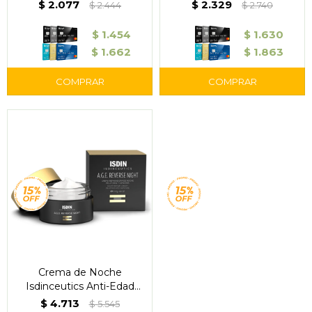
$
2.077
$
2.329
$
2.444
$
2.740
$
1.454
$
1.630
$
1.662
$
1.863
Crema de Noche
Isdinceutics Anti-Edad
A.G.E. Reverse – ISDIN
$
4.713
$
5.545