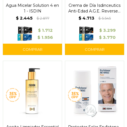
Agua Micelar Solution 4 en
Crema de Día Isdinceutics
1 - ISDIN
Anti-Edad A.G.E. Reverse –
ISDIN
$
2.445
$
4.713
$
2.877
$
5.545
$
1.712
$
3.299
$
1.956
$
3.770