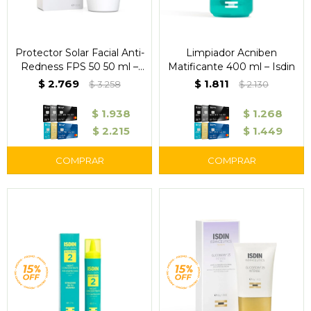
Protector Solar Facial Anti-
Limpiador Acniben
Redness FPS 50 50 ml –
Matificante 400 ml – Isdin
ISDIN
$
2.769
$
1.811
$
3.258
$
2.130
$
1.938
$
1.268
$
2.215
$
1.449