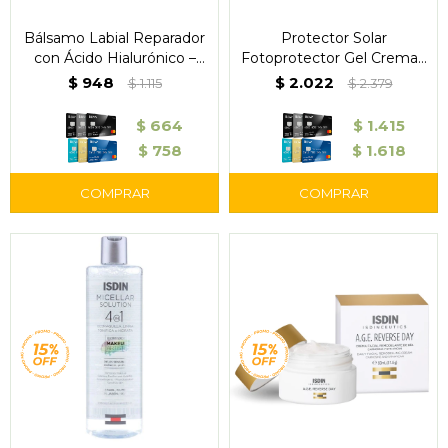
Bálsamo Labial Reparador
Protector Solar
con Ácido Hialurónico –
Fotoprotector Gel Crema -
ISDIN
Isdin
$
948
$
2.022
$
1.115
$
2.379
$
664
$
1.415
$
758
$
1.618