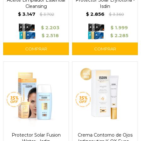
Aceite Limpiador Essential
Protector Solar Eryfotona -
Cleansing
Isdin
$
3.147
$
2.856
$
3.702
$
3.360
$
2.203
$
1.999
$
2.518
$
2.285
Protector Solar Fusion
Crema Contorno de Ojos