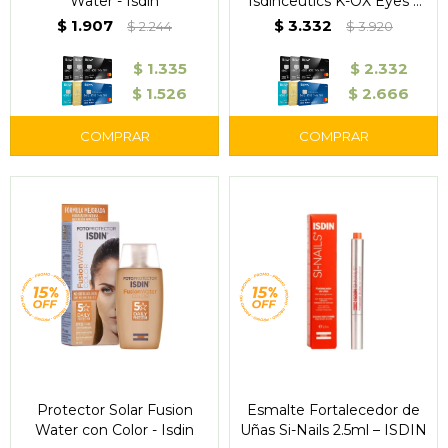
Water - Isdin
Isdinceutics K-OX Eyes –
ISDIN
$
1.907
$
3.332
$
2.244
$
3.920
$
1.335
$
2.332
$
1.526
$
2.666
Protector Solar Fusion
Esmalte Fortalecedor de
Water con Color - Isdin
Uñas Si-Nails 2.5ml – ISDIN